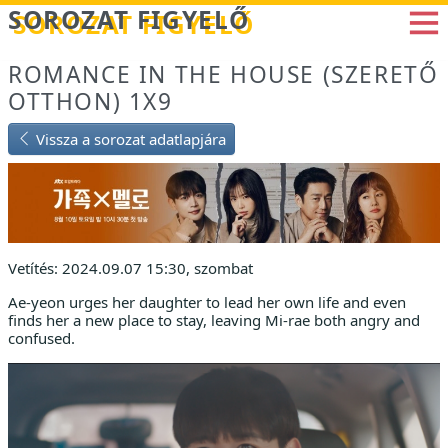
Betöltés...
SOROZAT FIGYELŐ
ROMANCE IN THE HOUSE (SZERETŐ
OTTHON) 1X9
Vissza a sorozat adatlapjára
Vetítés: 2024.09.07 15:30, szombat
Ae-yeon urges her daughter to lead her own life and even
finds her a new place to stay, leaving Mi-rae both angry and
confused.