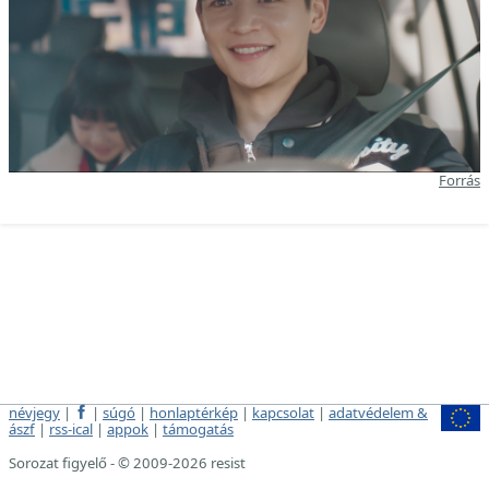
Forrás
névjegy
|
|
súgó
|
honlaptérkép
|
kapcsolat
|
adatvédelem &
ászf
|
rss-ical
|
appok
|
támogatás
Sorozat figyelő - © 2009-2026 resist