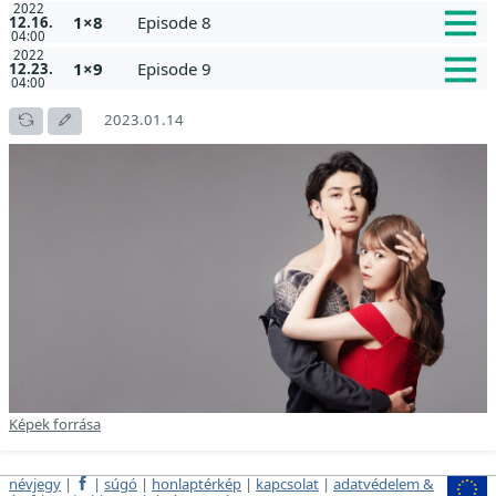
2022
1×8
Episode 8
12.16.
04:00
2022
1×9
Episode 9
12.23.
04:00
2023.01.14
Képek forrása
névjegy
|
|
súgó
|
honlaptérkép
|
kapcsolat
|
adatvédelem &