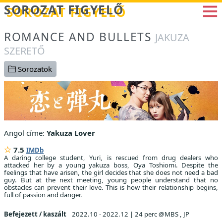
Betöltés...
SOROZAT FIGYELŐ
ROMANCE AND BULLETS
JAKUZA
SZERETŐ
Sorozatok
Angol címe:
Yakuza Lover
7.5
IMDb
A daring college student, Yuri, is rescued from drug dealers who
attacked her by a young yakuza boss, Oya Toshiomi. Despite the
feelings that have arisen, the girl decides that she does not need a bad
guy. But at the next meeting, young people understand that no
obstacles can prevent their love. This is how their relationship begins,
full of passion and danger.
Befejezett / kaszált
2022.10 - 2022.12
|
24 perc @MBS , JP