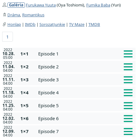
Galéria
Furukawa Yuuta
(Oya Toshiomi),
Fumika Baba
(Yuri)
Dráma
,
Romantikus
Honlap
|
IMDb
|
SorozatJunkie
|
TV Maze
|
TMDB
1
2022
1×1
Episode 1
10.28.
05:00
2022
1×2
Episode 2
11.04.
04:00
2022
1×3
Episode 3
11.11.
04:00
2022
1×4
Episode 4
11.18.
04:00
2022
1×5
Episode 5
11.25.
04:00
2022
1×6
Episode 6
12.02.
04:00
2022
1×7
Episode 7
12.09.
04:00