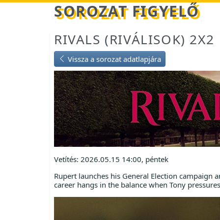
Betöltés...
SOROZAT FIGYELŐ
RIVALS (RIVÁLISOK) 2X2
Vissza a sorozat adatlapjára
Vetítés: 2026.05.15 14:00, péntek
Rupert launches his General Election campaign a
career hangs in the balance when Tony pressures