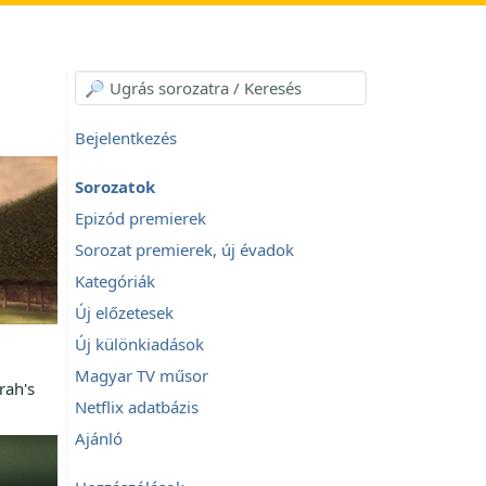
Bejelentkezés
Sorozatok
Epizód premierek
Sorozat premierek, új évadok
Kategóriák
Új előzetesek
Új különkiadások
Magyar TV műsor
rah's
Netflix adatbázis
Ajánló