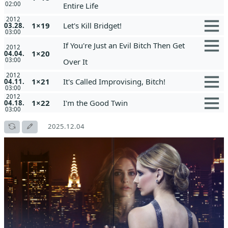
02:00
Entire Life
2012
1×19
Let's Kill Bridget!
03.28.
03:00
If You're Just an Evil Bitch Then Get
2012
1×20
04.04.
03:00
Over It
2012
1×21
It's Called Improvising, Bitch!
04.11.
03:00
2012
1×22
I'm the Good Twin
04.18.
03:00
2025.12.04