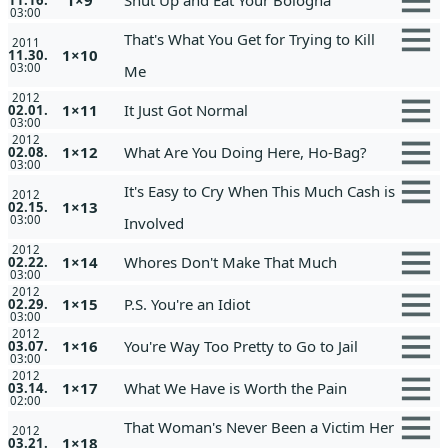
03:00
That's What You Get for Trying to Kill
2011
1×10
11.30.
03:00
Me
2012
1×11
It Just Got Normal
02.01.
03:00
2012
1×12
What Are You Doing Here, Ho-Bag?
02.08.
03:00
It's Easy to Cry When This Much Cash is
2012
1×13
02.15.
03:00
Involved
2012
1×14
Whores Don't Make That Much
02.22.
03:00
2012
1×15
P.S. You're an Idiot
02.29.
03:00
2012
1×16
You're Way Too Pretty to Go to Jail
03.07.
03:00
2012
1×17
What We Have is Worth the Pain
03.14.
02:00
That Woman's Never Been a Victim Her
2012
1×18
03.21.