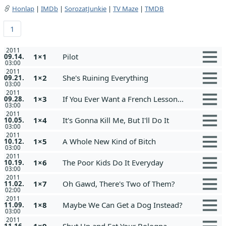
Honlap
|
IMDb
|
SorozatJunkie
|
TV Maze
|
TMDB
1
2011
1×1
Pilot
09.14.
03:00
2011
1×2
She's Ruining Everything
09.21.
03:00
2011
1×3
If You Ever Want a French Lesson...
09.28.
03:00
2011
1×4
It's Gonna Kill Me, But I'll Do It
10.05.
03:00
2011
1×5
A Whole New Kind of Bitch
10.12.
03:00
2011
1×6
The Poor Kids Do It Everyday
10.19.
03:00
2011
1×7
Oh Gawd, There's Two of Them?
11.02.
02:00
2011
1×8
Maybe We Can Get a Dog Instead?
11.09.
03:00
2011
1×9
Shut Up and Eat Your Bologna
11.16.