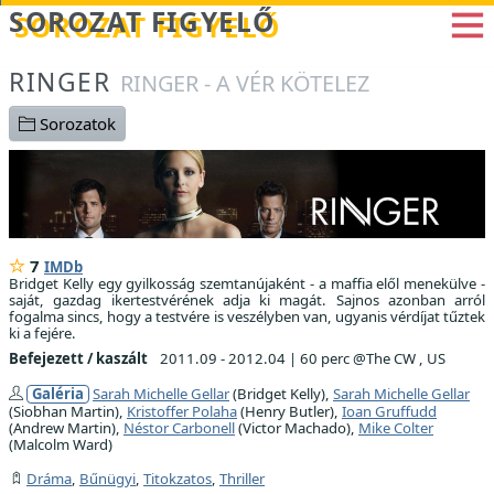
Betöltés...
SOROZAT FIGYELŐ
RINGER
RINGER - A VÉR KÖTELEZ
Sorozatok
7
IMDb
Bridget Kelly egy gyilkosság szemtanújaként - a maffia elől menekülve -
saját, gazdag ikertestvérének adja ki magát. Sajnos azonban arról
fogalma sincs, hogy a testvére is veszélyben van, ugyanis vérdíjat tűztek
ki a fejére.
Befejezett / kaszált
2011.09 - 2012.04
|
60 perc @The CW , US
Galéria
Sarah Michelle Gellar
(Bridget Kelly),
Sarah Michelle Gellar
(Siobhan Martin),
Kristoffer Polaha
(Henry Butler),
Ioan Gruffudd
(Andrew Martin),
Néstor Carbonell
(Victor Machado),
Mike Colter
(Malcolm Ward)
Dráma
,
Bűnügyi
,
Titokzatos
,
Thriller