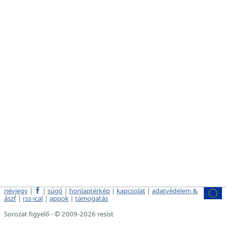
névjegy
|
|
súgó
|
honlaptérkép
|
kapcsolat
|
adatvédelem &
ászf
|
rss-ical
|
appok
|
támogatás
Sorozat figyelő - © 2009-2026 resist