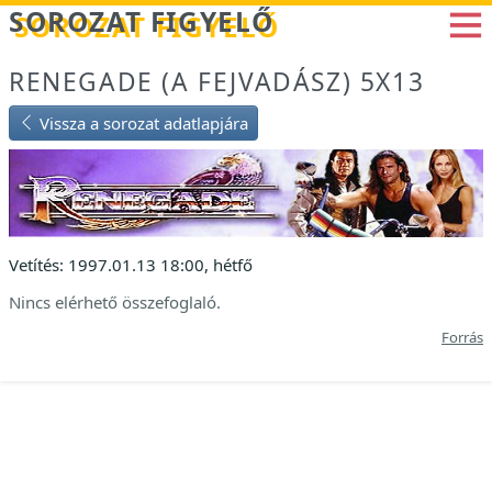
Betöltés...
SOROZAT FIGYELŐ
RENEGADE (A FEJVADÁSZ) 5X13
Vissza a sorozat adatlapjára
Vetítés: 1997.01.13 18:00, hétfő
Nincs elérhető összefoglaló.
Forrás