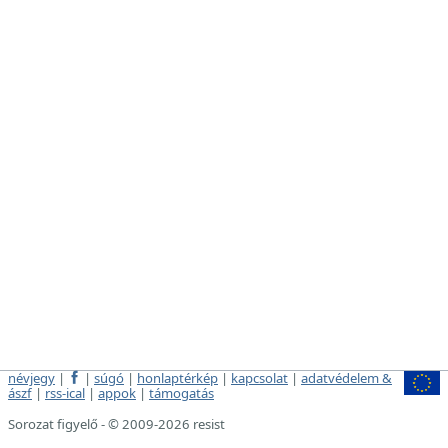
névjegy
|
|
súgó
|
honlaptérkép
|
kapcsolat
|
adatvédelem &
ászf
|
rss-ical
|
appok
|
támogatás
Sorozat figyelő - © 2009-2026 resist