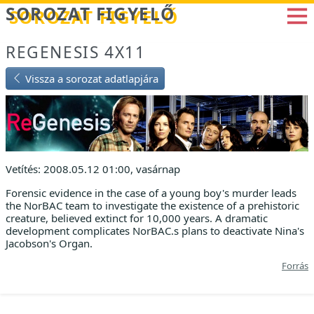
Betöltés...
SOROZAT FIGYELŐ
REGENESIS 4X11
Vissza a sorozat adatlapjára
Vetítés: 2008.05.12 01:00, vasárnap
Forensic evidence in the case of a young boy's murder leads
the NorBAC team to investigate the existence of a prehistoric
creature, believed extinct for 10,000 years. A dramatic
development complicates NorBAC.s plans to deactivate Nina's
Jacobson's Organ.
Forrás