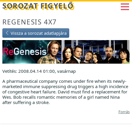
Betöltés...
SOROZAT FIGYELŐ
REGENESIS 4X7
Vissza a sorozat adatlapjára
Vetítés: 2008.04.14 01:00, vasárnap
A pharmaceutical company comes under fire when its newly-
marketed immune suppressing drug triggers a high incidence
of congestive heart failure. David must find a replacement for
Wes. Bob recalls romantic memories of a girl named Nina
after suffering a stroke.
Forrás