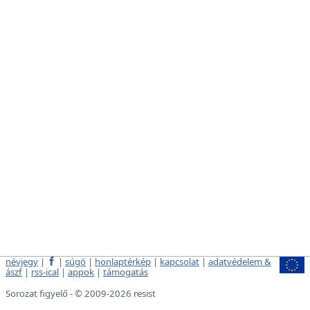
névjegy
|
|
súgó
|
honlaptérkép
|
kapcsolat
|
adatvédelem &
ászf
|
rss-ical
|
appok
|
támogatás
Sorozat figyelő - © 2009-2026 resist