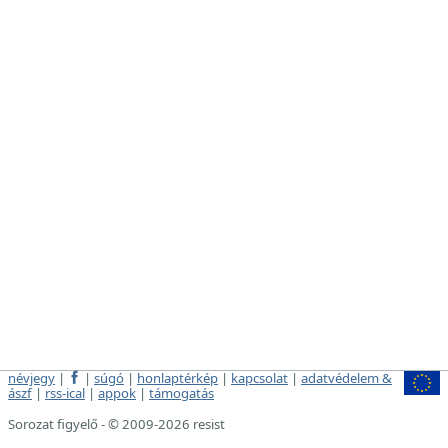
névjegy
|
|
súgó
|
honlaptérkép
|
kapcsolat
|
adatvédelem &
ászf
|
rss-ical
|
appok
|
támogatás
Sorozat figyelő - © 2009-2026 resist