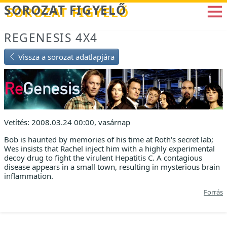
Betöltés...
SOROZAT FIGYELŐ
REGENESIS 4X4
Vissza a sorozat adatlapjára
Vetítés: 2008.03.24 00:00, vasárnap
Bob is haunted by memories of his time at Roth's secret lab;
Wes insists that Rachel inject him with a highly experimental
decoy drug to fight the virulent Hepatitis C. A contagious
disease appears in a small town, resulting in mysterious brain
inflammation.
Forrás