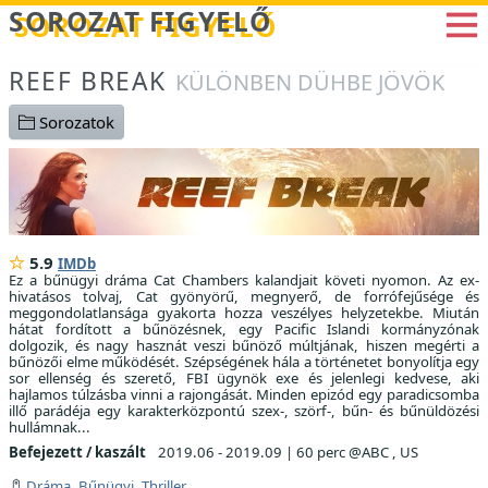
Betöltés...
SOROZAT FIGYELŐ
REEF BREAK
KÜLÖNBEN DÜHBE JÖVÖK
Sorozatok
5.9
IMDb
Ez a bűnügyi dráma Cat Chambers kalandjait követi nyomon. Az ex-
hivatásos tolvaj, Cat gyönyörű, megnyerő, de forrófejűsége és
meggondolatlansága gyakorta hozza veszélyes helyzetekbe. Miután
hátat fordított a bűnözésnek, egy Pacific Islandi kormányzónak
dolgozik, és nagy hasznát veszi bűnöző múltjának, hiszen megérti a
bűnözői elme működését. Szépségének hála a történetet bonyolítja egy
sor ellenség és szerető, FBI ügynök exe és jelenlegi kedvese, aki
hajlamos túlzásba vinni a rajongását. Minden epizód egy paradicsomba
illő parádéja egy karakterközpontú szex-, szörf-, bűn- és bűnüldözési
hullámnak...
Befejezett / kaszált
2019.06 - 2019.09
|
60 perc @ABC , US
Dráma
,
Bűnügyi
,
Thriller