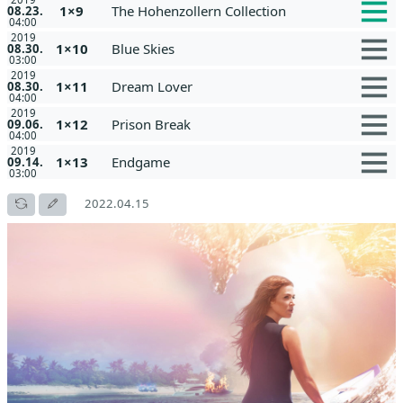
1×9
The Hohenzollern Collection
08.23.
04:00
2019
1×10
Blue Skies
08.30.
03:00
2019
1×11
Dream Lover
08.30.
04:00
2019
1×12
Prison Break
09.06.
04:00
2019
1×13
Endgame
09.14.
03:00
2022.04.15