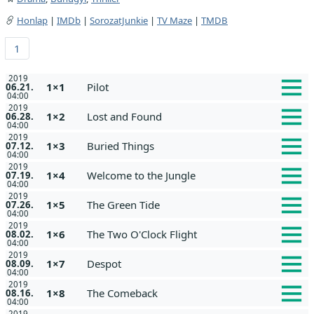
Honlap
|
IMDb
|
SorozatJunkie
|
TV Maze
|
TMDB
1
2019
1×1
Pilot
06.21.
04:00
2019
1×2
Lost and Found
06.28.
04:00
2019
1×3
Buried Things
07.12.
04:00
2019
1×4
Welcome to the Jungle
07.19.
04:00
2019
1×5
The Green Tide
07.26.
04:00
2019
1×6
The Two O'Clock Flight
08.02.
04:00
2019
1×7
Despot
08.09.
04:00
2019
1×8
The Comeback
08.16.
04:00
2019