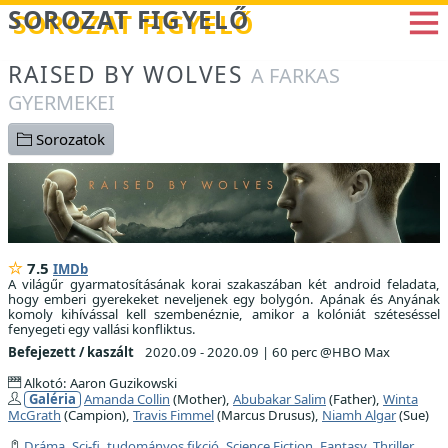
Betöltés...
SOROZAT FIGYELŐ
RAISED BY WOLVES
A FARKAS
GYERMEKEI
Sorozatok
7.5
IMDb
A világűr gyarmatosításának korai szakaszában két android feladata,
hogy emberi gyerekeket neveljenek egy bolygón. Apának és Anyának
komoly kihívással kell szembenéznie, amikor a kolóniát széteséssel
fenyegeti egy vallási konfliktus.
Befejezett / kaszált
2020.09 - 2020.09
|
60 perc @HBO Max
Alkotó: Aaron Guzikowski
Galéria
Amanda Collin
(Mother),
Abubakar Salim
(Father),
Winta
McGrath
(Campion),
Travis Fimmel
(Marcus Drusus),
Niamh Algar
(Sue)
Dráma
,
Sci-fi, tudományos fikció
,
Science Fiction
,
Fantasy
,
Thriller