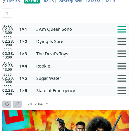
Honlap
|
Netflix
|
IMDb
|
SorozatJunkie
|
TV Maze
|
TMDB
1
2020
1×1
I Am Queen Sono
02.28.
13:00
2020
1×2
Dying Is Sore
02.28.
13:00
2020
1×3
The Devil's Toys
02.28.
13:00
2020
1×4
Rookie
02.28.
13:00
2020
1×5
Sugar Water
02.28.
13:00
2020
1×6
State of Emergency
02.28.
13:00
2022.04.15