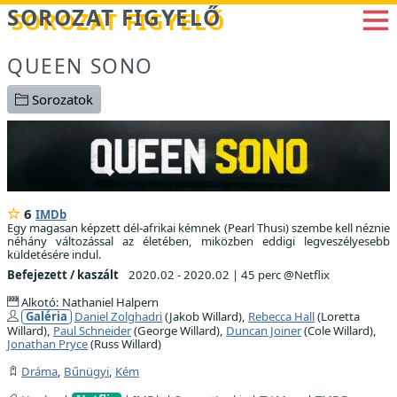
Betöltés...
SOROZAT FIGYELŐ
QUEEN SONO
Sorozatok
6
IMDb
Egy magasan képzett dél-afrikai kémnek (Pearl Thusi) szembe kell néznie
néhány változással az életében, miközben eddigi legveszélyesebb
küldetésére indul.
Befejezett / kaszált
2020.02 - 2020.02
|
45 perc @Netflix
Alkotó: Nathaniel Halpern
Galéria
Daniel Zolghadri
(Jakob Willard),
Rebecca Hall
(Loretta
Willard),
Paul Schneider
(George Willard),
Duncan Joiner
(Cole Willard),
Jonathan Pryce
(Russ Willard)
Dráma
,
Bűnügyi
,
Kém