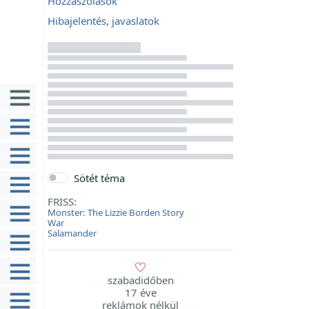
Hozzászólások
Hibajelentés, javaslatok
Sötét téma
FRISS:
Monster: The Lizzie Borden Story
War
Salamander
szabadidőben
17 éve
reklámok nélkül