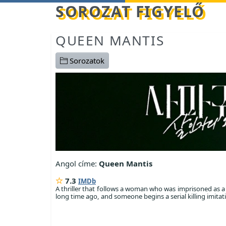
Betöltés...
SOROZAT FIGYELŐ
QUEEN MANTIS
Sorozatok
Angol címe:
Queen Mantis
7.3
IMDb
A thriller that follows a woman who was imprisoned as a se
long time ago, and someone begins a serial killing imitat