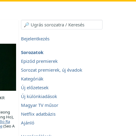
Bejelentkezés
Sorozatok
Epizód premierek
Sorozat premierek, új évadok
Kategóriák
Új előzetesek
Új különkiadások
 KR
Magyar TV műsor
Jeong
Netflix adatbázis
ong Ho),
Bo Ra
Ajánló
ee
(Seo A