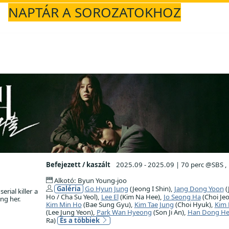
NAPTÁR A SOROZATOKHOZ
Befejezett / kaszált
2025.09 - 2025.09
|
70 perc @SBS ,
Alkotó: Byun Young-joo
Galéria
Go Hyun Jung
(Jeong I Shin),
Jang Dong Yoon
(
rial killer a
Ho / Cha Su Yeol),
Lee El
(Kim Na Hee),
Jo Seong Ha
(Choi Je
ing her.
Kim Min Ho
(Bae Sung Gyu),
Kim Tae Jung
(Choi Hyuk),
Kim 
(Lee Jung Yeon),
Park Wan Hyeong
(Son Ji An),
Han Dong H
Ra)
És a többiek