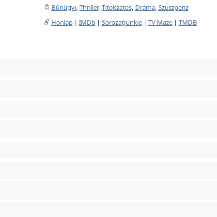
Bűnügyi
,
Thriller
,
Titokzatos
,
Dráma
,
Szuszpenz
Honlap
|
IMDb
|
SorozatJunkie
|
TV Maze
|
TMDB