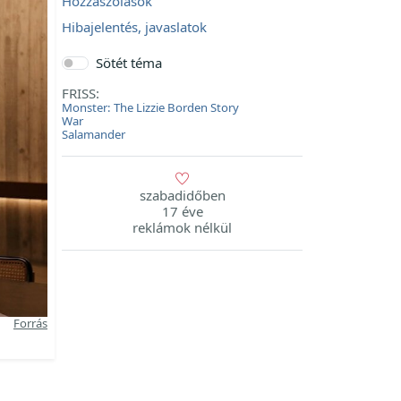
Hozzászólások
Hibajelentés, javaslatok
Sötét téma
FRISS:
Monster: The Lizzie Borden Story
War
Salamander
szabadidőben
17 éve
reklámok nélkül
Forrás