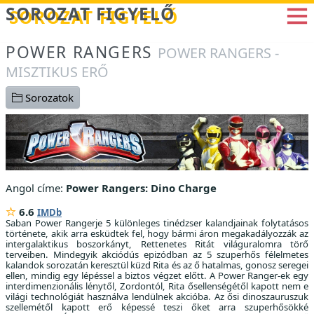
Betöltés...
SOROZAT FIGYELŐ
POWER RANGERS
POWER RANGERS -
MISZTIKUS ERŐ
Sorozatok
Angol címe:
Power Rangers: Dino Charge
6.6
IMDb
Saban Power Rangerje 5 különleges tinédzser kalandjainak folytatásos
története, akik arra esküdtek fel, hogy bármi áron megakadályozzák az
intergalaktikus boszorkányt, Rettenetes Ritát világuralomra törő
terveiben. Mindegyik akciódús epizódban az 5 szuperhős félelmetes
kalandok sorozatán keresztül küzd Rita és az ő hatalmas, gonosz seregei
ellen, mindig egy lépéssel a biztos végzet előtt. A Power Ranger-ek egy
interdimenzionális lénytől, Zordontól, Rita ősellenségétől kapott nem e
világi technológiát használva lendülnek akcióba. Az ősi dinoszauruszuk
szellemétől kapott erő képessé teszi őket arra szuperhősökké