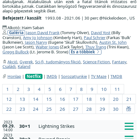
alakuljanak. Átalakulásuk után ezek a fiatal titánok irtózatos erő
birtokába jutnak. Csatáikban lenyűgöző fegyverarzenál és dinoszaurusz
alapú gépezetek segítik őket.
Befejezett / kaszált
1993.08 - 2021.06
|
30 perc @Nickelodeon , US
Alkotó: Haim Saban
Galéria
Jason David Frank
(Tommy Oliver),
David Yost
(Billy
Cranston),
Amy Jo Johnson
(Kimberly Hart),
Paul Schrier
(Farkas 'Bulk'
Bulkmeier),
Jason Narvy
(Eugene 'Skull' Skullovitch),
Austin St. John
(Jason Lee Scott),
Walter Jones
(Zack Taylor),
Thuy Trang
(Trini Kwan),
Gregg Bullock
(Lt. Jerome B. Stone)
És a többiek
Akció
,
Gyerek
,
Sci-fi, tudományos fikció
,
Science Fiction
,
Fantasy
,
Családi
,
Kaland
Honlap
|
Netflix
|
IMDb
|
SorozatJunkie
|
TV Maze
|
TMDB
1
2
3
4
5
6
7
8
9
10
11
12
13
14
15
16
17
18
19
20
21
22
23
24
25
26
27
28
29
30
2023
30×1
Lightning Strikes
09.29.
14:00
2023
30×2
Beyond Repair
09.29.