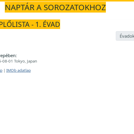
NAPTÁR A SOROZATOKHOZ
PLŐLISTA - 1. ÉVAD
Évadok
repében:
-08-01 Tokyo, Japan
ap
|
IMDb adatlap