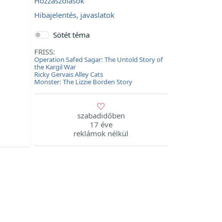
Hozzászólások
Hibajelentés, javaslatok
Sötét téma
FRISS:
Operation Safed Sagar: The Untold Story of
the Kargil War
Ricky Gervais Alley Cats
Monster: The Lizzie Borden Story
szabadidőben
17 éve
reklámok nélkül