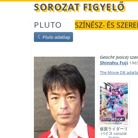
Betöltés...
SOROZAT FIGYELŐ
PLUTO
SZÍNÉSZ- ÉS SZERE
Pluto
adatlap
Gesicht (voice)
sze
Shinshu Fuji
1965
The Movie DB adatl
仮面ライダーリ
バイス
sorozat