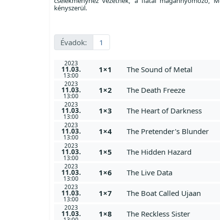
cselekményhez vezetnek, a fiatal magánnyomozó, M
kényszerül.
Évadok:
1
2023
1×1
The Sound of Metal
11.03.
13:00
2023
1×2
The Death Freeze
11.03.
13:00
2023
1×3
The Heart of Darkness
11.03.
13:00
2023
1×4
The Pretender's Blunder
11.03.
13:00
2023
1×5
The Hidden Hazard
11.03.
13:00
2023
1×6
The Live Data
11.03.
13:00
2023
1×7
The Boat Called Ujaan
11.03.
13:00
2023
1×8
The Reckless Sister
11.03.
13:00