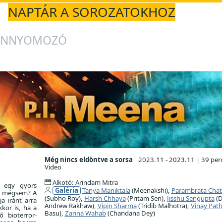
NAPTÁR A SOROZATOKHOZ
ÁNNYOMOZÓ
Még nincs eldöntve a sorsa
2023.11 - 2023.11
|
39 per
Video
Alkotó: Arindam Mitra
: egy gyors
Galéria
Tanya Maniktala
(Meenakshi),
Parambrata Chat
gy mégsem? A
(Subho Roy),
Harsh Chhaya
(Pritam Sen),
Jisshu Sengupta
(D
a iránt arra
Andrew Rakhaw),
Vipin Sharma
(Tridib Malhotra),
Vinay Pat
kkor is, ha a
Basu),
Zarina Wahab
(Chandana Dey)
ő bioterror-