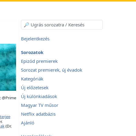
Bejelentkezés
Sorozatok
Epizód premierek
Sorozat premierek, új évadok
Kategóriák
Új előzetesek
Új különkiadások
c @Prime
Magyar TV műsor
Netflix adatbázis
terjee
r.
Ajánló
hak
(Dr.