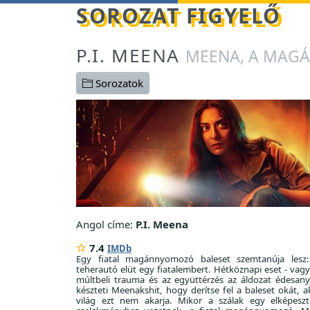
Betöltés...
SOROZAT FIGYELŐ
P.I. MEENA
MEENA, A MAG
Sorozatok
Angol címe:
P.I. Meena
7.4
IMDb
Egy fiatal magánnyomozó baleset szemtanúja lesz
teherautó elüt egy fiatalembert. Hétköznapi eset - va
múltbeli trauma és az együttérzés az áldozat édesanyj
készteti Meenakshit, hogy derítse fel a baleset okát, a
világ ezt nem akarja. Mikor a szálak egy elképeszt