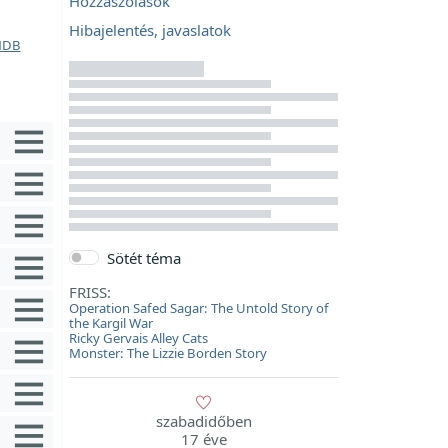
Hozzászólások
Hibajelentés, javaslatok
MDB
Sötét téma
FRISS:
Operation Safed Sagar: The Untold Story of
the Kargil War
Ricky Gervais Alley Cats
Monster: The Lizzie Borden Story
szabadidőben
17 éve