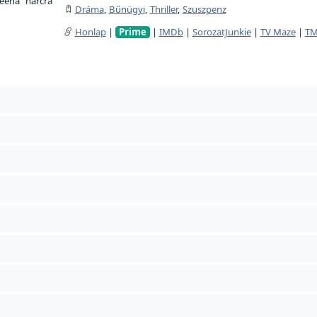
eena harcra
Dráma
,
Bűnügyi
,
Thriller
,
Szuszpenz
Honlap
|
Prime
|
IMDb
|
SorozatJunkie
|
TV Maze
|
T