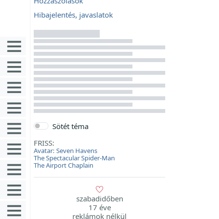
Hozzászólások
Hibajelentés, javaslatok
Sötét téma
FRISS:
Avatar: Seven Havens
The Spectacular Spider-Man
The Airport Chaplain
szabadidőben
17 éve
reklámok nélkül