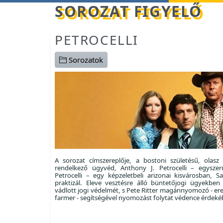
Betöltés...
SOROZAT FIGYELŐ
PETROCELLI
Sorozatok
A sorozat címszereplője, a bostoni születésű, olasz
rendelkező ügyvéd, Anthony J. Petrocelli – egysze
Petrocelli – egy képzeletbeli arizonai kisvárosban,
praktizál. Eleve vesztésre álló büntetőjogi ügyekben v
vádlott jogi védelmét, s Pete Ritter magánnyomozó - ere
farmer - segítségével nyomozást folytat védence érdeké