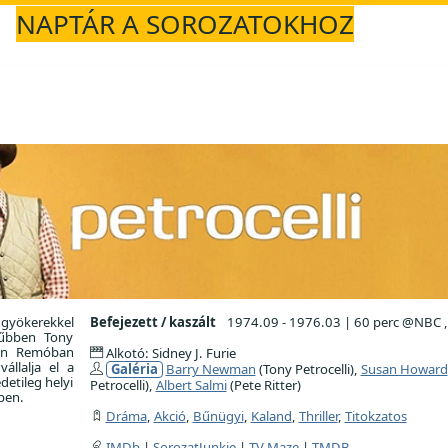
NAPTÁR A SOROZATOKHOZ
 gyökerekkel
Befejezett / kaszált
1974.09 - 1976.03
|
60 perc @NBC ,
rűbben Tony
 San Remóban
Alkotó: Sidney J. Furie
állalja el a
Galéria
Barry Newman
(Tony Petrocelli),
Susan Howard
detileg helyi
Petrocelli),
Albert Salmi
(Pete Ritter)
ben.
Dráma
,
Akció
,
Bűnügyi
,
Kaland
,
Thriller
,
Titokzatos
IMDb
|
SorozatJunkie
|
TV Maze
|
TMDB