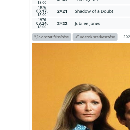
18:00
1976
2×21
Shadow of a Doubt
03.17.
18:00
1976
2×22
Jubilee Jones
03.24.
18:00
202
Sorozat frissítése
Adatok szerkesztése