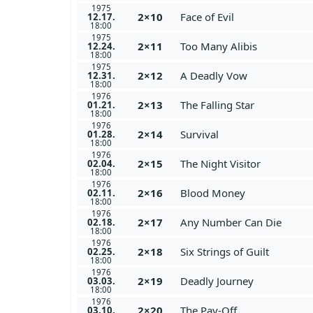
1975
2×10
Face of Evil
12.17.
18:00
1975
2×11
Too Many Alibis
12.24.
18:00
1975
2×12
A Deadly Vow
12.31.
18:00
1976
2×13
The Falling Star
01.21.
18:00
1976
2×14
Survival
01.28.
18:00
1976
2×15
The Night Visitor
02.04.
18:00
1976
2×16
Blood Money
02.11.
18:00
1976
2×17
Any Number Can Die
02.18.
18:00
1976
2×18
Six Strings of Guilt
02.25.
18:00
1976
2×19
Deadly Journey
03.03.
18:00
1976
2×20
The Pay-Off
03.10.