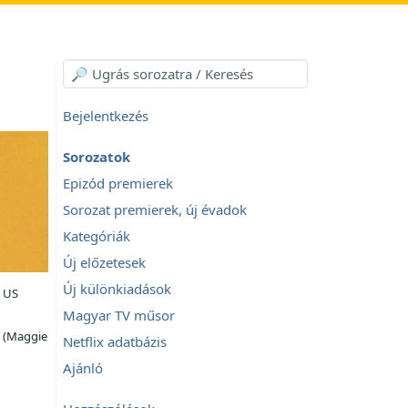
Bejelentkezés
Sorozatok
Epizód premierek
Sorozat premierek, új évadok
Kategóriák
Új előzetesek
Új különkiadások
 US
Magyar TV műsor
(Maggie
Netflix adatbázis
Ajánló