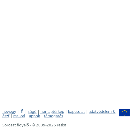
névjegy
|
|
súgó
|
honlaptérkép
|
kapcsolat
|
adatvédelem &
ászf
|
rss-ical
|
appok
|
támogatás
Sorozat figyelő - © 2009-2026 resist