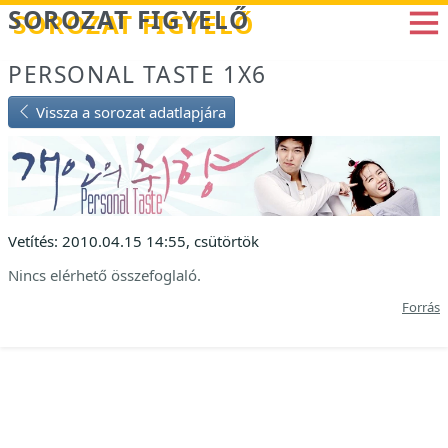
Betöltés...
SOROZAT FIGYELŐ
PERSONAL TASTE 1X6
Vissza a sorozat adatlapjára
Vetítés: 2010.04.15 14:55, csütörtök
Nincs elérhető összefoglaló.
Forrás