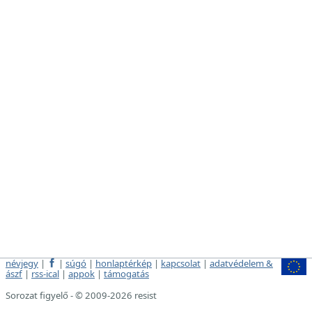
névjegy
|
|
súgó
|
honlaptérkép
|
kapcsolat
|
adatvédelem &
ászf
|
rss-ical
|
appok
|
támogatás
Sorozat figyelő - © 2009-2026 resist