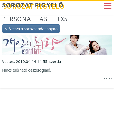
Betöltés...
SOROZAT FIGYELŐ
PERSONAL TASTE 1X5
Vissza a sorozat adatlapjára
Vetítés: 2010.04.14 14:55, szerda
Nincs elérhető összefoglaló.
Forrás