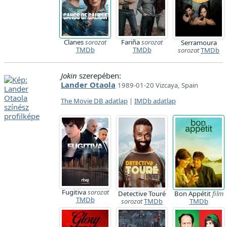
Clanes
sorozat
Fariña
sorozat
Serramoura
TMDb
TMDb
sorozat
TMDb
Jokin
szerepében:
Lander Otaola
1989-01-20 Vizcaya, Spain
The Movie DB adatlap
|
IMDb adatlap
Fugitiva
sorozat
Detective Touré
Bon Appétit
film
TMDb
sorozat
TMDb
TMDb