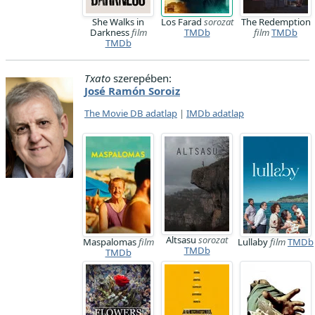
She Walks in
Los Farad
sorozat
The Redemption
Darkness
film
TMDb
film
TMDb
TMDb
Txato
szerepében:
José Ramón Soroiz
The Movie DB adatlap
|
IMDb adatlap
Altsasu
sorozat
Maspalomas
film
Lullaby
film
TMDb
TMDb
TMDb