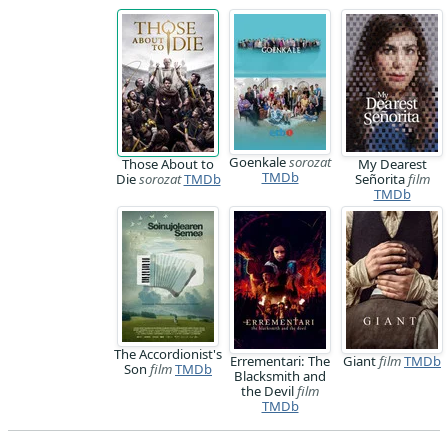
Goenkale
sorozat
Those About to
My Dearest
TMDb
Die
sorozat
TMDb
Señorita
film
TMDb
The Accordionist's
Errementari: The
Giant
film
TMDb
Son
film
TMDb
Blacksmith and
the Devil
film
TMDb