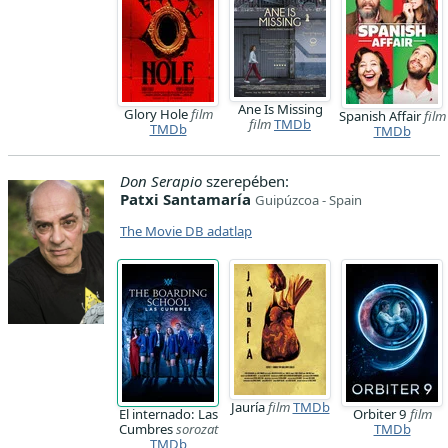
Ane Is Missing
Glory Hole
film
Spanish Affair
film
film
TMDb
TMDb
TMDb
Don Serapio
szerepében:
Patxi Santamaría
Guipúzcoa - Spain
The Movie DB adatlap
Jauría
film
TMDb
El internado: Las
Orbiter 9
film
Cumbres
sorozat
TMDb
TMDb