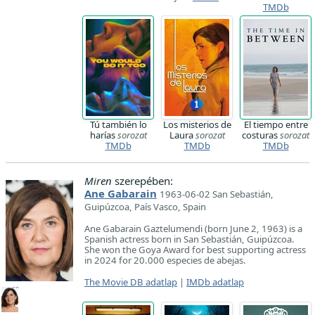
TMDb
Tú también lo
Los misterios de
El tiempo entre
harías
sorozat
Laura
sorozat
costuras
sorozat
TMDb
TMDb
TMDb
Miren
szerepében:
Ane Gabarain
1963-06-02 San Sebastián,
Guipúzcoa, País Vasco, Spain
Ane Gabarain Gaztelumendi (born June 2, 1963) is a
Spanish actress born in San Sebastián, Guipúzcoa.
She won the Goya Award for best supporting actress
in 2024 for 20.000 especies de abejas.
The Movie DB adatlap
|
IMDb adatlap