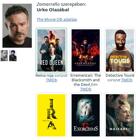
Zamarreño
szerepében:
Urko Olazábal
The Movie DB adatlap
Reina roja
sorozat
Errementari: The
Detective Touré
TMDb
Blacksmith and
sorozat
TMDb
the Devil
film
TMDb