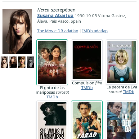
Nerea
szerepében:
Susana Abaitua
1990-10-05 Vitoria-Gasteiz,
Álava, País Vasco, Spain
The Movie DB adatlap
|
IMDb adatlap
Compulsion
film
La pecera de Eva
El grito de las
TMDb
sorozat
TMDb
mariposas
sorozat
TMDb