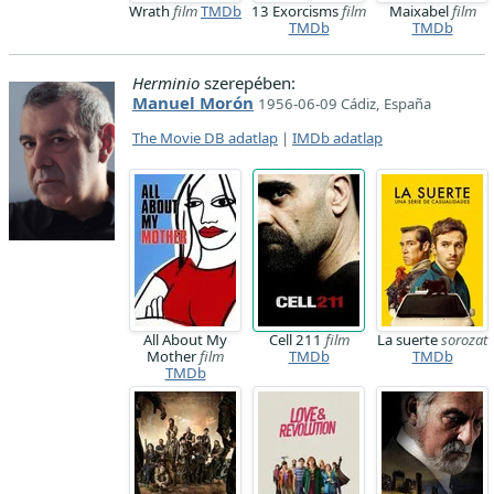
Wrath
film
TMDb
13 Exorcisms
film
Maixabel
film
TMDb
TMDb
Herminio
szerepében:
Manuel Morón
1956-06-09 Cádiz, España
The Movie DB adatlap
|
IMDb adatlap
All About My
Cell 211
film
La suerte
sorozat
Mother
film
TMDb
TMDb
TMDb