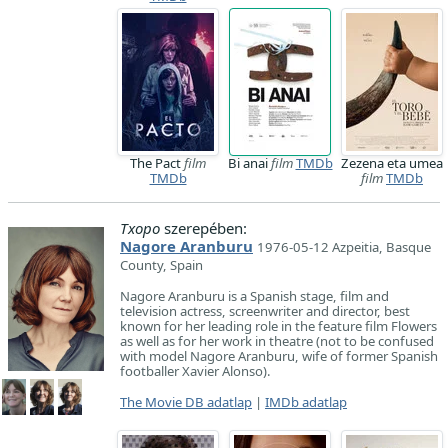
The Pact
film
Bi anai
film
TMDb
Zezena eta umea
TMDb
film
TMDb
Txopo
szerepében:
Nagore Aranburu
1976-05-12 Azpeitia, Basque
County, Spain
Nagore Aranburu is a Spanish stage, film and
television actress, screenwriter and director, best
known for her leading role in the feature film Flowers
as well as for her work in theatre (not to be confused
with model Nagore Aranburu, wife of former Spanish
footballer Xavier Alonso).
The Movie DB adatlap
|
IMDb adatlap