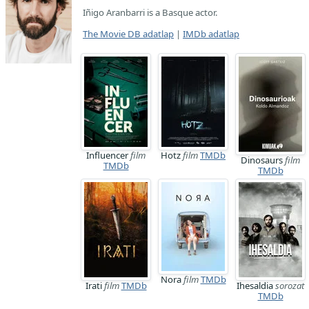
Iñigo Aranbarri is a Basque actor.
The Movie DB adatlap
|
IMDb adatlap
Influencer
film
Hotz
film
TMDb
Dinosaurs
film
TMDb
TMDb
Nora
film
TMDb
Irati
film
TMDb
Ihesaldia
sorozat
TMDb