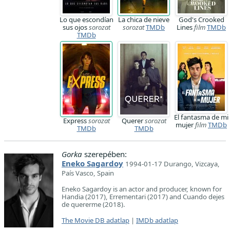
Lo que escondían
La chica de nieve
God's Crooked
sus ojos
sorozat
sorozat
TMDb
Lines
film
TMDb
TMDb
El fantasma de mi
Express
sorozat
Querer
sorozat
mujer
film
TMDb
TMDb
TMDb
Gorka
szerepében:
Eneko Sagardoy
1994-01-17 Durango, Vizcaya,
País Vasco, Spain
Eneko Sagardoy is an actor and producer, known for
Handia (2017), Errementari (2017) and Cuando dejes
de quererme (2018).
The Movie DB adatlap
|
IMDb adatlap