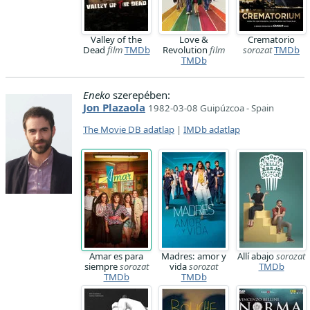
Valley of the
Love &
Crematorio
Dead
film
TMDb
Revolution
film
sorozat
TMDb
TMDb
Eneko
szerepében:
Jon Plazaola
1982-03-08 Guipúzcoa - Spain
The Movie DB adatlap
|
IMDb adatlap
Amar es para
Madres: amor y
Allí abajo
sorozat
siempre
sorozat
vida
sorozat
TMDb
TMDb
TMDb