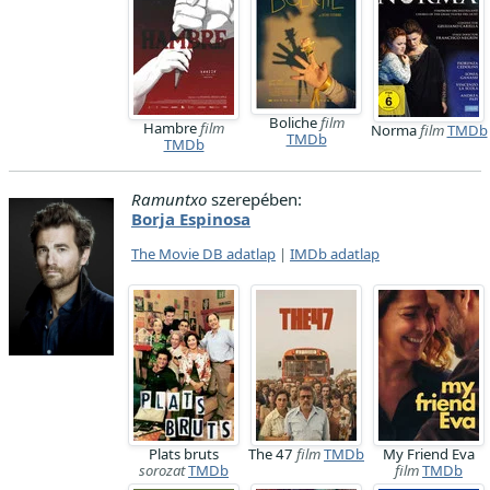
Boliche
film
Hambre
film
Norma
film
TMDb
TMDb
TMDb
Ramuntxo
szerepében:
Borja Espinosa
The Movie DB adatlap
|
IMDb adatlap
Plats bruts
The 47
film
TMDb
My Friend Eva
sorozat
TMDb
film
TMDb