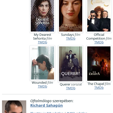
My Dearest
Sundays
film
Official
Señorita
film
TMDb
Competition
film
TMDb
TMDb
Wounded
film
The Chapel
film
Querer
sorozat
TMDb
TMDb
TMDb
Oftalmólogo
szerepében:
Richard Sahagún