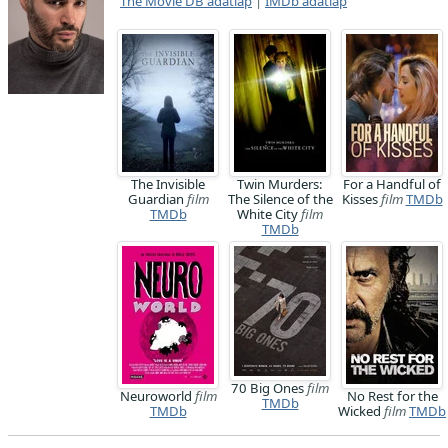
The Movie DB adatlap
|
IMDb adatlap
The Invisible
Twin Murders:
For a Handful of
Guardian
film
The Silence of the
Kisses
film
TMDb
TMDb
White City
film
TMDb
70 Big Ones
film
Neuroworld
film
No Rest for the
TMDb
TMDb
Wicked
film
TMDb