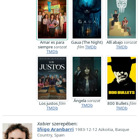
Amar es para
Gaua (The Night)
Allí abajo
sorozat
siempre
sorozat
film
TMDb
TMDb
TMDb
Ángela
sorozat
Los justos
film
800 Bullets
film
TMDb
TMDb
TMDb
Xabier
szerepében:
Iñigo Aranbarri
1983-12-12 Azkoitia, Basque
Country, Spain