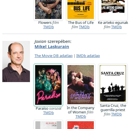
Flowers
film
The Bus of Life
Ke arteko egunak
TMDb
film
TMDb
film
TMDb
Joxian
szerepében:
Mikel Laskurain
The Movie DB adatlap
|
IMDb adatlap
Santa Cruz, the
In the Company
Paraíso
sorozat
guerrilla priest
of Women
film
TMDb
film
TMDb
TMDb