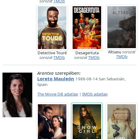
sorozat
TMDb
Altsasu
sorozat
Detective Touré
Desagertuta
TMDb
sorozat
TMDb
sorozat
TMDb
Arantxa
szerepében:
Loreto Mauleón
1988-08-14 San Sebastián,
Spain
The Movie DB adatlap
|
IMDb adatlap