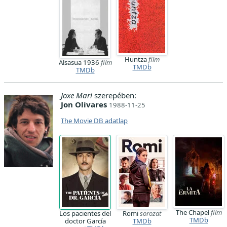
Huntza
film
Alsasua 1936
film
TMDb
TMDb
Joxe Mari
szerepében:
Jon Olivares
1988-11-25
The Movie DB adatlap
The Chapel
film
Los pacientes del
Romi
sorozat
TMDb
doctor García
TMDb