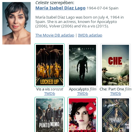
Celeste
szerepében:
María Isabel Díaz Lago
1964-07-04 Spain
María Isabel Díaz Lago was born on July 4, 1964 in
Spain. She is an actress, known for Apocalypto
(2006), Volver (2006) and Vis a vis (2015).
The Movie DB adatlap
|
IMDb adatlap
Vis a vis
sorozat
Apocalypto
film
Che: Part One
film
TMDb
TMDb
TMDb