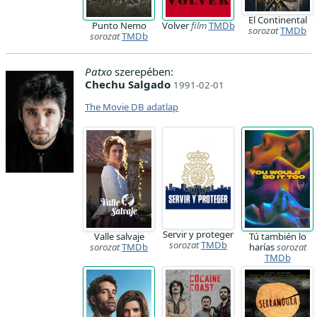
El Continental
Punto Nemo
Volver
film
TMDb
sorozat
TMDb
sorozat
TMDb
Patxo
szerepében:
Chechu Salgado
1991-02-01
The Movie DB adatlap
Servir y proteger
Valle salvaje
Tú también lo
sorozat
TMDb
sorozat
TMDb
harías
sorozat
TMDb