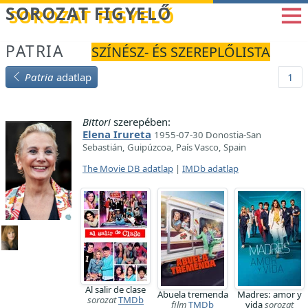
Betöltés...
SOROZAT FIGYELŐ
PATRIA
SZÍNÉSZ- ÉS SZEREPLŐLISTA
Patria
adatlap
1
Bittori
szerepében:
Elena Irureta
1955-07-30 Donostia-San
Sebastián, Guipúzcoa, País Vasco, Spain
The Movie DB adatlap
|
IMDb adatlap
Al salir de clase
Abuela tremenda
Madres: amor y
sorozat
TMDb
film
TMDb
vida
sorozat