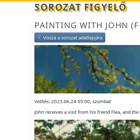
Betöltés...
SOROZAT FIGYELŐ
PAINTING WITH JOHN (F
Vissza a sorozat adatlapjára
Vetítés: 2023.06.24 05:00, szombat
John receives a visit from his friend Flea, and th