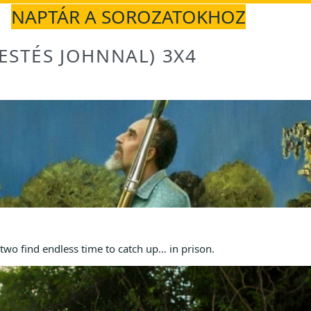
NAPTÁR A SOROZATOKHOZ
ESTÉS JOHNNAL) 3X4
e two find endless time to catch up… in prison.