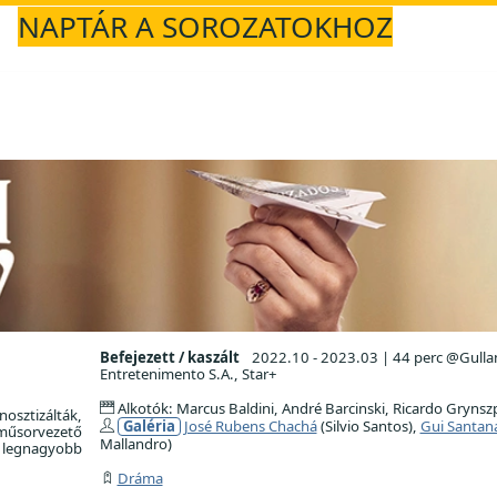
NAPTÁR A SOROZATOKHOZ
Befejezett / kaszált
2022.10 - 2023.03
|
44 perc @Gulla
Entretenimento S.A., Star+
Alkotók: Marcus Baldini, André Barcinski, Ricardo Grynsz
osztizálták,
Galéria
José Rubens Chachá
(Silvio Santos),
Gui Santan
l műsorvezető
Mallandro)
k legnagyobb
Dráma