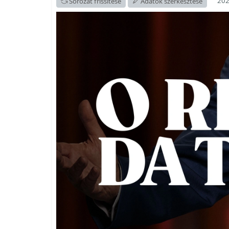
202
Sorozat frissítése
Adatok szerkesztése