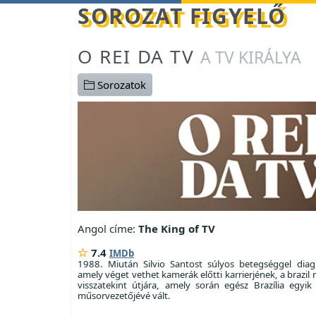
Betöltés...
SOROZAT FIGYELŐ
O REI DA TV
A TV KIRÁLYA
Sorozatok
Angol címe:
The King of TV
7.4
IMDb
1988. Miután Silvio Santost súlyos betegséggel diagn
amely véget vethet kamerák előtti karrierjének, a brazi
visszatekint útjára, amely során egész Brazília egyi
műsorvezetőjévé vált.