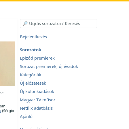
Bejelentkezés
Sorozatok
Epizód premierek
Sorozat premierek, új évadok
Kategóriák
Új előzetesek
Új különkiadások
ne
Magyar TV műsor
pan
Netflix adatbázis
a
(Sérgio
Ajánló