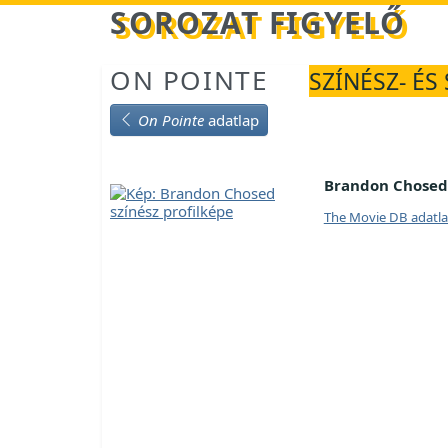
Betöltés...
SOROZAT FIGYELŐ
ON POINTE
SZÍNÉSZ- ÉS
On Pointe
adatlap
Brandon Chosed
The Movie DB adatl