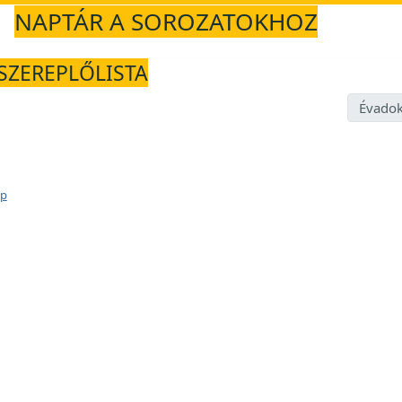
NAPTÁR A SOROZATOKHOZ
 SZEREPLŐLISTA
Évadok
ap