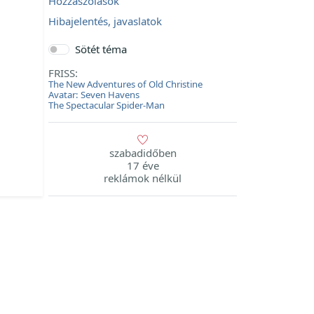
Hozzászólások
Hibajelentés, javaslatok
Sötét téma
FRISS:
The New Adventures of Old Christine
Avatar: Seven Havens
The Spectacular Spider-Man
szabadidőben
17 éve
reklámok nélkül