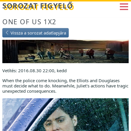
Betöltés...
SOROZAT FIGYELŐ
ONE OF US 1X2
Vissza a sorozat adatlapjára
Vetítés: 2016.08.30 22:00, kedd
When the police come knocking, the Elliots and Douglases
must decide what to do. Meanwhile, Juliet's actions have tragic
unexpected consequences.