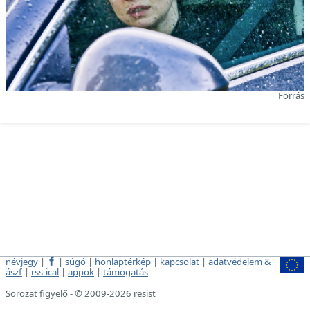
Forrás
névjegy
|
|
súgó
|
honlaptérkép
|
kapcsolat
|
adatvédelem &
ászf
|
rss-ical
|
appok
|
támogatás
Sorozat figyelő - © 2009-2026 resist