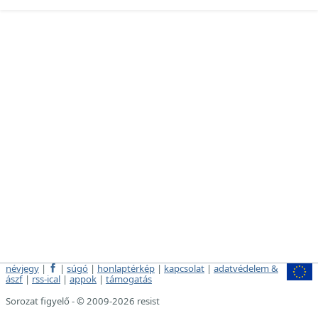
névjegy
|
|
súgó
|
honlaptérkép
|
kapcsolat
|
adatvédelem &
ászf
|
rss-ical
|
appok
|
támogatás
Sorozat figyelő - © 2009-2026 resist