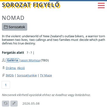
Betöltés...
SOROZAT FIGYELŐ
NOMAD
Sorozatok
In the violent underworld of New Zealand's outlaw bikers, a warrior torn
between two lives, two callings and two families must decide which path
defines his true destiny.
Forgatás alatt
? - ?
|
Galéria
Jason Momoa
(TBD)
Dráma
,
Akció
IMDb
|
SorozatJunkie
|
TV Maze
1
Nincsenek elérhető epizódok ehhez az évadhoz vagy listázáshoz.
2026.05.08