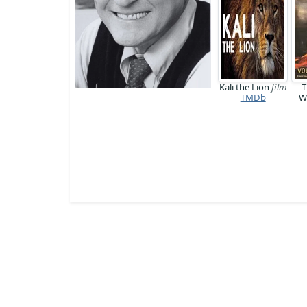
Kali the Lion
film
T
TMDb
W