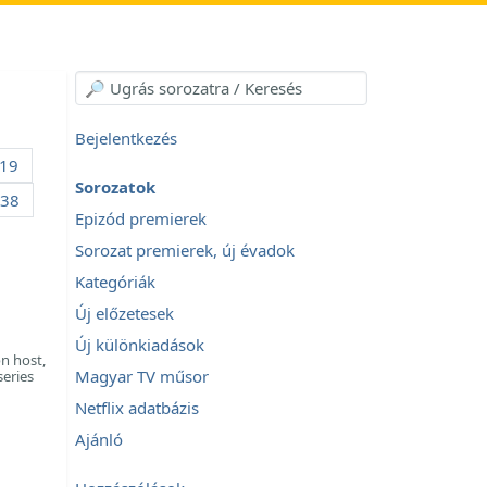
Bejelentkezés
19
Sorozatok
38
Epizód premierek
Sorozat premierek, új évadok
Kategóriák
Új előzetesek
Új különkiadások
n host,
Magyar TV műsor
series
Netflix adatbázis
Ajánló