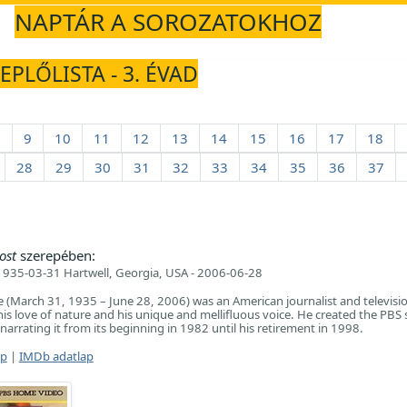
NAPTÁR A SOROZATOKHOZ
EPLŐLISTA - 3. ÉVAD
8
9
10
11
12
13
14
15
16
17
18
28
29
30
31
32
33
34
35
36
37
ost
szerepében:
935-03-31 Hartwell, Georgia, USA - 2006-06-28
March 31, 1935 – June 28, 2006) was an American journalist and televisio
s love of nature and his unique and mellifluous voice. He created the PBS 
arrating it from its beginning in 1982 until his retirement in 1998.
ap
|
IMDb adatlap