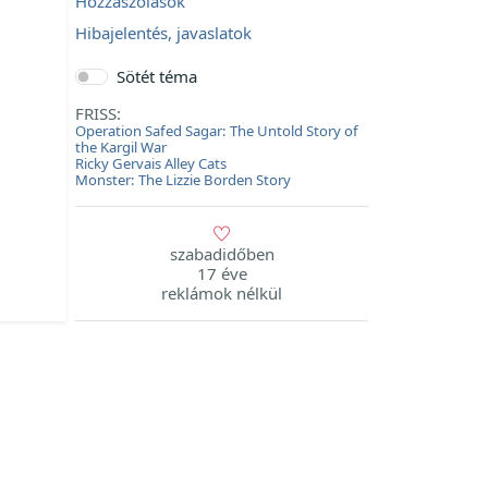
Hozzászólások
Hibajelentés, javaslatok
Sötét téma
FRISS:
Operation Safed Sagar: The Untold Story of
the Kargil War
Ricky Gervais Alley Cats
Monster: The Lizzie Borden Story
szabadidőben
17 éve
reklámok nélkül