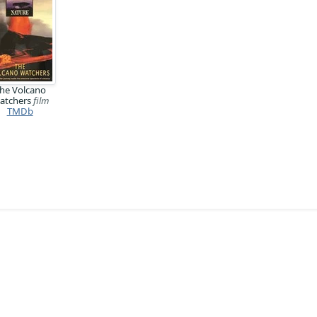
he Volcano
atchers
film
TMDb