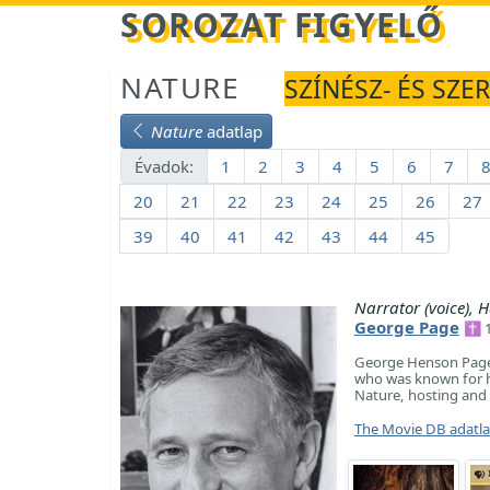
Betöltés...
SOROZAT FIGYELŐ
NATURE
SZÍNÉSZ- ÉS SZER
Nature
adatlap
Évadok:
1
2
3
4
5
6
7
20
21
22
23
24
25
26
27
39
40
41
42
43
44
45
Narrator (voice), H
George Page
✝ 1
George Henson Page (
who was known for hi
Nature, hosting and n
The Movie DB adatl