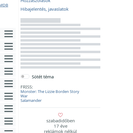
Hozzászólások
MDB
Hibajelentés, javaslatok
Sötét téma
FRISS:
Monster: The Lizzie Borden Story
War
Salamander
szabadidőben
17 éve
reklámok nélkül