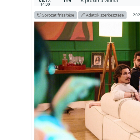
1×9
A próxima vítima
08.17.
14:00
202
Sorozat frissítése
Adatok szerkesztése