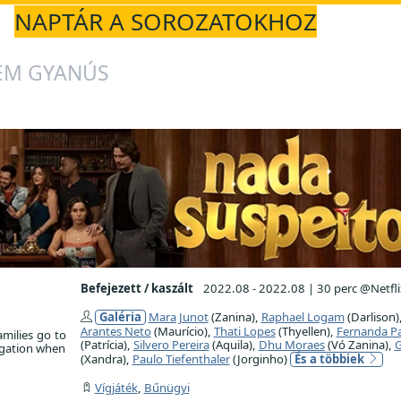
NAPTÁR A SOROZATOKHOZ
SEM GYANÚS
Befejezett / kaszált
2022.08 - 2022.08
|
30 perc @Netfli
Galéria
Mara Junot
(Zanina),
Raphael Logam
(Darlison)
Arantes Neto
(Maurício),
Thati Lopes
(Thyellen),
Fernanda P
milies go to
(Patrícia),
Silvero Pereira
(Aquila),
Dhu Moraes
(Vó Zanina),
igation when
(Xandra),
Paulo Tiefenthaler
(Jorginho)
És a többiek
Vígjáték
,
Bűnügyi