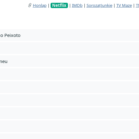
Honlap
|
Netflix
|
IMDb
|
SorozatJunkie
|
TV Maze
|
T
ho Peixoto
omeu