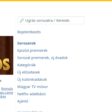
Bejelentkezés
Sorozatok
Epizód premierek
Sorozat premierek, új évadok
Kategóriák
Új előzetesek
Új különkiadások
x
Magyar TV műsor
,
Romulo
aes Leme
Netflix adatbázis
Gkay
Ajánló