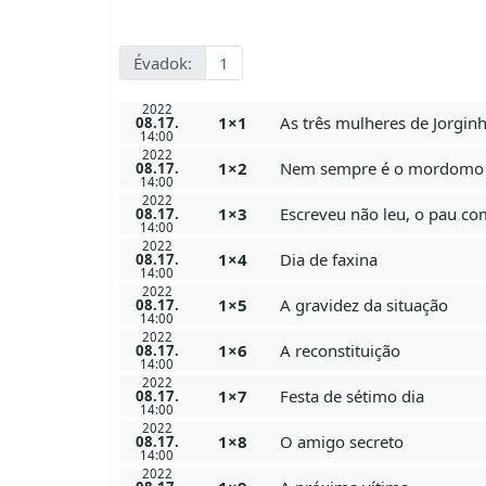
Évadok:
1
2022
1×1
As três mulheres de Jorgin
08.17.
14:00
2022
1×2
Nem sempre é o mordomo
08.17.
14:00
2022
1×3
Escreveu não leu, o pau c
08.17.
14:00
2022
1×4
Dia de faxina
08.17.
14:00
2022
1×5
A gravidez da situação
08.17.
14:00
2022
1×6
A reconstituição
08.17.
14:00
2022
1×7
Festa de sétimo dia
08.17.
14:00
2022
1×8
O amigo secreto
08.17.
14:00
2022