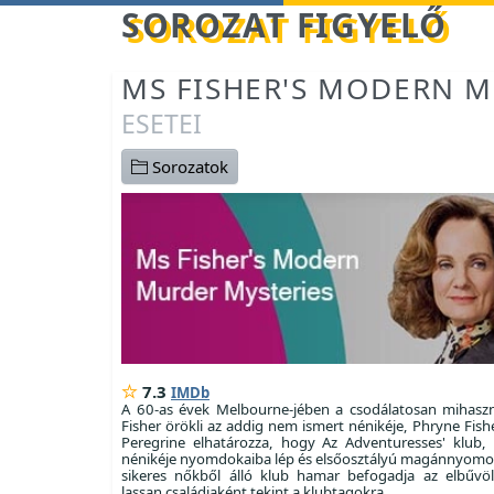
Betöltés...
SOROZAT FIGYELŐ
MS FISHER'S MODERN M
ESETEI
Sorozatok
7.3
IMDb
A 60-as évek Melbourne-jében a csodálatosan mihasz
Fisher örökli az addig nem ismert nénikéje, Phryne Fish
Peregrine elhatározza, hogy Az Adventuresses' klub, 
nénikéje nyomdokaiba lép és elsőosztályú magánnyomoz
sikeres nőkből álló klub hamar befogadja az elbűvöl
lassan családjaként tekint a klubtagokra.