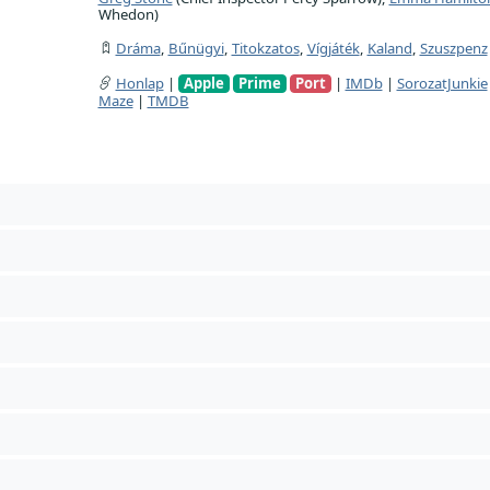
Whedon)
Dráma
,
Bűnügyi
,
Titokzatos
,
Vígjáték
,
Kaland
,
Szuszpenz
Honlap
|
Apple
Prime
Port
|
IMDb
|
SorozatJunkie
Maze
|
TMDB