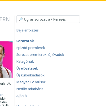
DERN
Bejelentkezés
Sorozatok
Epizód premierek
Sorozat premierek, új évadok
Kategóriák
Új előzetesek
Új különkiadások
Magyar TV műsor
ork , AU
Netflix adatbázis
son
Ajánló
ide),
side),
n
(Sally