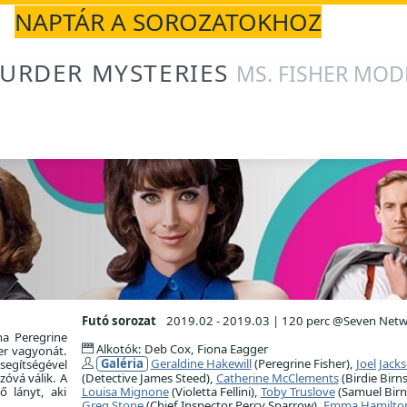
NAPTÁR A SOROZATOKHOZ
URDER MYSTERIES
MS. FISHER MO
Futó sorozat
2019.02 - 2019.03
|
120 perc @Seven Netw
na Peregrine
Alkotók: Deb Cox, Fiona Eagger
er vagyonát.
Galéria
Geraldine Hakewill
(Peregrine Fisher),
Joel Jack
segítségével
óvá válik. A
(Detective James Steed),
Catherine McClements
(Birdie Birns
ő lányt, aki
Louisa Mignone
(Violetta Fellini),
Toby Truslove
(Samuel Birn
Greg Stone
(Chief Inspector Percy Sparrow),
Emma Hamilto