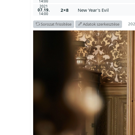
14:00
2021
2×8
New Year's Evil
07.19.
14:00
202
Sorozat frissítése
Adatok szerkesztése