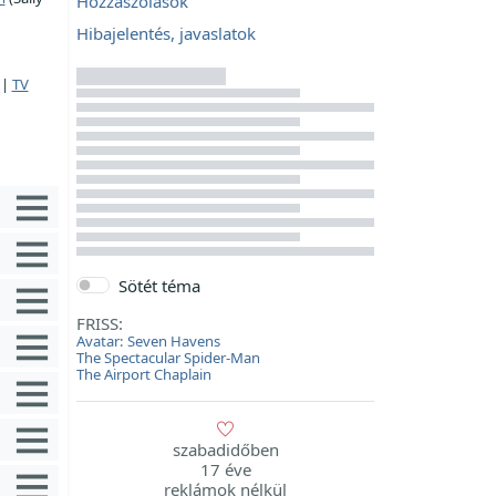
Hozzászólások
Hibajelentés, javaslatok
|
TV
Sötét téma
FRISS:
Avatar: Seven Havens
The Spectacular Spider-Man
The Airport Chaplain
szabadidőben
17 éve
reklámok nélkül