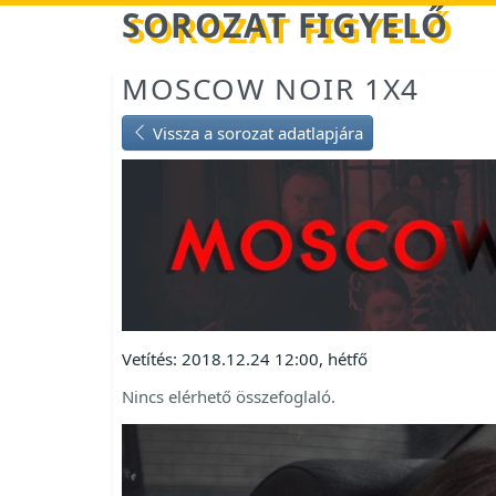
Betöltés...
SOROZAT FIGYELŐ
MOSCOW NOIR 1X4
Vissza a sorozat adatlapjára
Vetítés: 2018.12.24 12:00, hétfő
Nincs elérhető összefoglaló.