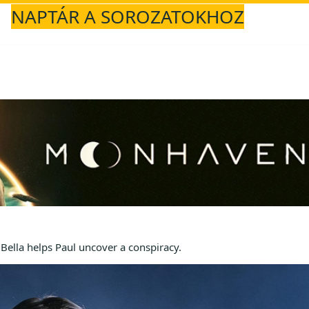
NAPTÁR A SOROZATOKHOZ
 Bella helps Paul uncover a conspiracy.