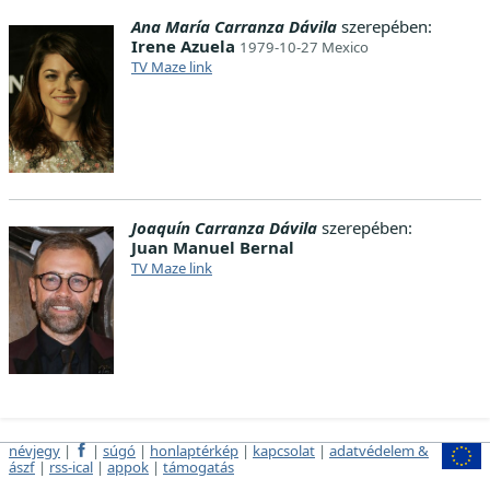
Ana María Carranza Dávila
szerepében:
Irene Azuela
1979-10-27 Mexico
TV Maze link
Joaquín Carranza Dávila
szerepében:
Juan Manuel Bernal
TV Maze link
névjegy
|
|
súgó
|
honlaptérkép
|
kapcsolat
|
adatvédelem &
ászf
|
rss-ical
|
appok
|
támogatás