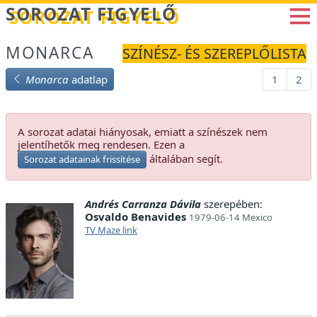
Betöltés...
SOROZAT FIGYELŐ
MONARCA
SZÍNÉSZ- ÉS SZEREPLŐLISTA
Monarca
adatlap
1
2
A sorozat adatai hiányosak, emiatt a színészek nem
jelentíhetők meg rendesen. Ezen a
általában segít.
Sorozat adatainak frissítése
Andrés Carranza Dávila
szerepében:
Osvaldo Benavides
1979-06-14 Mexico
TV Maze link