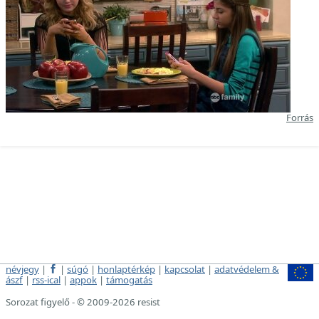
Forrás
névjegy
|
|
súgó
|
honlaptérkép
|
kapcsolat
|
adatvédelem &
ászf
|
rss-ical
|
appok
|
támogatás
Sorozat figyelő - © 2009-2026 resist