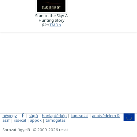
Stars in the Sky: A
Hunting Story
film
TMDb
névjegy
|
|
súgó
|
honlaptérkép
|
kapcsolat
|
adatvédelem &
ászf
|
rss-ical
|
appok
|
támogatás
Sorozat figyelő - © 2009-2026 resist