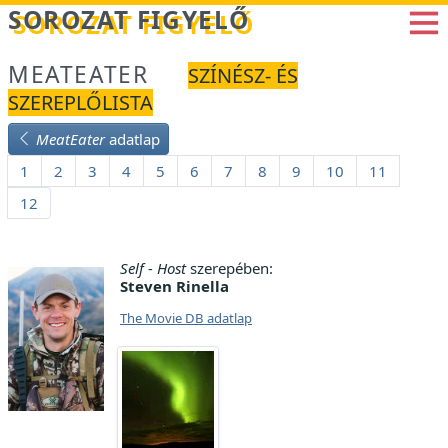
Betöltés...
SOROZAT FIGYELŐ
MEATEATER
SZÍNÉSZ- ÉS
SZEREPLŐLISTA
MeatEater
adatlap
1
2
3
4
5
6
7
8
9
10
11
12
Self - Host
szerepében:
Steven Rinella
The Movie DB adatlap