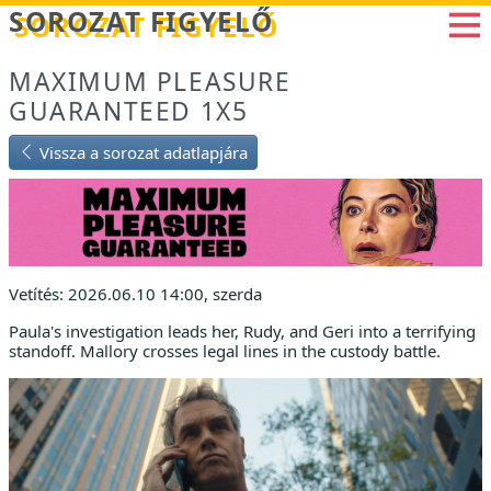
Betöltés...
SOROZAT FIGYELŐ
MAXIMUM PLEASURE
GUARANTEED 1X5
Vissza a sorozat adatlapjára
Vetítés: 2026.06.10 14:00, szerda
Paula's investigation leads her, Rudy, and Geri into a terrifying
standoff. Mallory crosses legal lines in the custody battle.