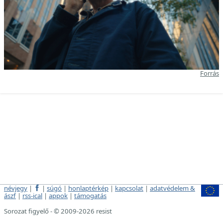
Forrás
névjegy
|
|
súgó
|
honlaptérkép
|
kapcsolat
|
adatvédelem &
ászf
|
rss-ical
|
appok
|
támogatás
Sorozat figyelő - © 2009-2026 resist