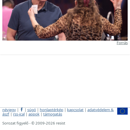
Forrás
névjegy
|
|
súgó
|
honlaptérkép
|
kapcsolat
|
adatvédelem &
ászf
|
rss-ical
|
appok
|
támogatás
Sorozat figyelő - © 2009-2026 resist