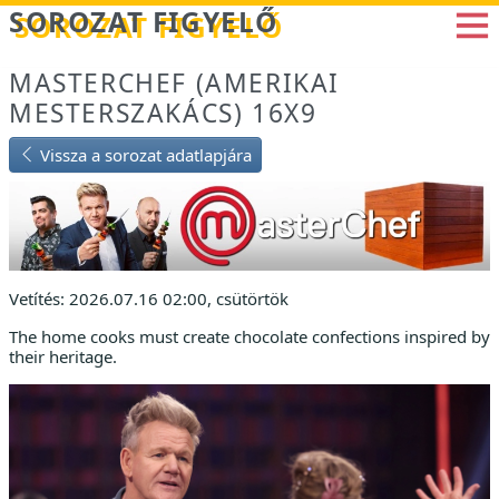
Betöltés...
SOROZAT FIGYELŐ
MASTERCHEF (AMERIKAI
MESTERSZAKÁCS) 16X9
Vissza a sorozat adatlapjára
Vetítés: 2026.07.16 02:00, csütörtök
The home cooks must create chocolate confections inspired by
their heritage.