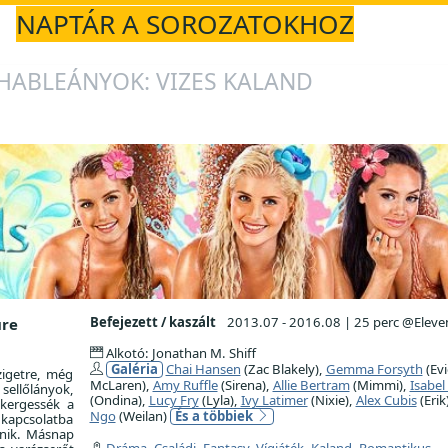
NAPTÁR A SOROZATOKHOZ
HABLEÁNYOK: VIZES KALAND
Befejezett / kaszált
2013.07 - 2016.08
|
25 perc @Eleve
ure
Alkotó: Jonathan M. Shiff
Galéria
Chai Hansen
(Zac Blakely),
Gemma Forsyth
(Evi
igetre, még
McLaren),
Amy Ruffle
(Sirena),
Allie Bertram
(Mimmi),
Isabel
sellőlányok,
(Ondina),
Lucy Fry
(Lyla),
Ivy Latimer
(Nixie),
Alex Cubis
(Erik
lkergessék a
Ngo
(Weilan)
És a többiek
 kapcsolatba
énik. Másnap
Dráma
,
Családi
,
Fantasy
,
Vígjáték
,
Kaland
,
Romantikus