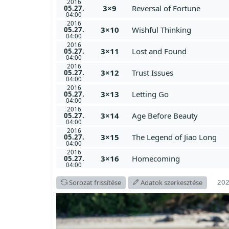
2016
3×9
Reversal of Fortune
05.27.
04:00
2016
3×10
Wishful Thinking
05.27.
04:00
2016
3×11
Lost and Found
05.27.
04:00
2016
3×12
Trust Issues
05.27.
04:00
2016
3×13
Letting Go
05.27.
04:00
2016
3×14
Age Before Beauty
05.27.
04:00
2016
3×15
The Legend of Jiao Long
05.27.
04:00
2016
3×16
Homecoming
05.27.
04:00
202
Sorozat frissítése
Adatok szerkesztése