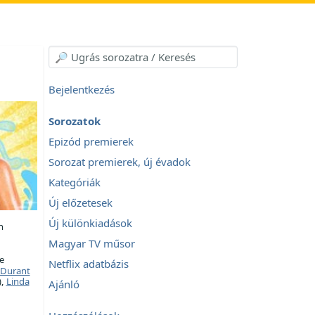
Bejelentkezés
Sorozatok
Epizód premierek
Sorozat premierek, új évadok
Kategóriák
Új előzetesek
Új különkiadások
n
Magyar TV műsor
e
Netflix adatbázis
 Durant
),
Linda
Ajánló