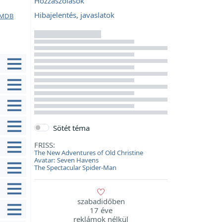
Hozzászólások
Hibajelentés, javaslatok
MDB
Sötét téma
FRISS:
The New Adventures of Old Christine
Avatar: Seven Havens
The Spectacular Spider-Man
szabadidőben
17 éve
reklámok nélkül