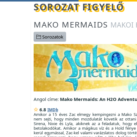
Betöltés...
SOROZAT FIGYELŐ
MAKO MERMAIDS
MAKOI 
Sorozatok
Angol címe:
Mako Mermaids: An H2O Advent
6.8
IMDb
Amikor a 15 éves Zac elmegy kempingezni a Mako Sz
nem sejti, hogy minden mozdulatát követik az ottani 
Sirena, Nixie és Lyla, akiknek az a feladatuk, hogy e
betolakodókat. Amikor a mágikus víz és a Hold fénye
kerül egymással, Zac-kel valami varázslatos dolog tört