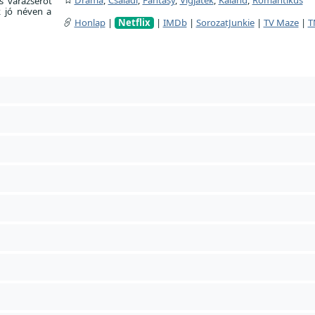
s varázserőt
k jó néven a
Honlap
|
Netflix
|
IMDb
|
SorozatJunkie
|
TV Maze
|
T