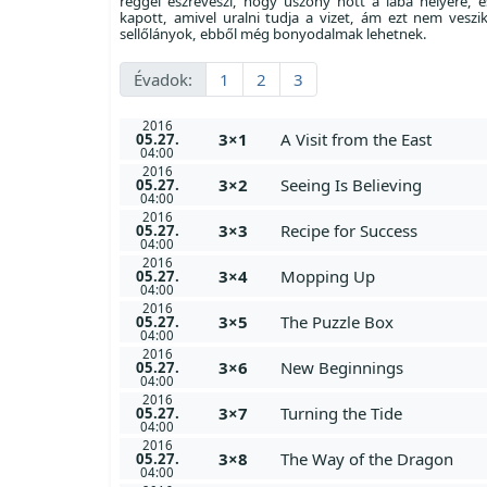
reggel észreveszi, hogy uszony nőtt a lába helyére, é
kapott, amivel uralni tudja a vizet, ám ezt nem veszi
sellőlányok, ebből még bonyodalmak lehetnek.
Évadok:
1
2
3
2016
3×1
A Visit from the East
05.27.
04:00
2016
3×2
Seeing Is Believing
05.27.
04:00
2016
3×3
Recipe for Success
05.27.
04:00
2016
3×4
Mopping Up
05.27.
04:00
2016
3×5
The Puzzle Box
05.27.
04:00
2016
3×6
New Beginnings
05.27.
04:00
2016
3×7
Turning the Tide
05.27.
04:00
2016
3×8
The Way of the Dragon
05.27.
04:00