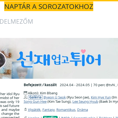
NAPTÁR A SOROZATOKHOZ
ÉDELMEZŐM
Befejezett / kaszált
2024.04 - 2024.05
|
70 perc @tvN ,
Alkotó: Kim Bbang
her idol Ryu
Galéria
Byeon U Seok
(Ryu Seon Jae),
Kim Hye Yun
(Im 
 midst of her
Song Gun Hee
(Kim Tae Sung),
Lee Seung Hyub
(Baek In Hy
e was only 19
is sad future
.. and maybe
Vígjáték
,
Fantasy
,
Romantikus
,
Dráma
o change the
 unexpected
Honlap
|
Netflix
|
IMDb
|
SorozatJunkie
|
TV Maze
|
T