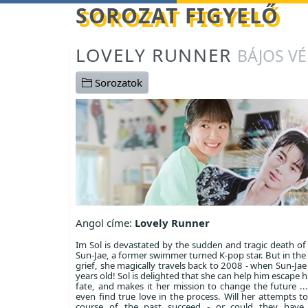
Betöltés...
SOROZAT FIGYELŐ
LOVELY RUNNER
BÁJOS V
Sorozatok
Angol címe:
Lovely Runner
Im Sol is devastated by the sudden and tragic death of 
Sun-Jae, a former swimmer turned K-pop star. But in the
grief, she magically travels back to 2008 - when Sun-Ja
years old! Sol is delighted that she can help him escape h
fate, and makes it her mission to change the future .
even find true love in the process. Will her attempts t
course of the past succeed - or could they have