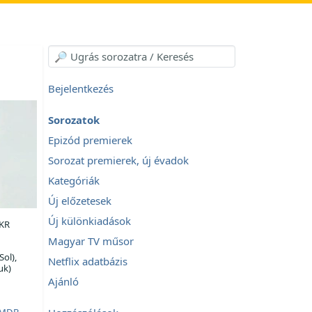
Bejelentkezés
Sorozatok
Epizód premierek
Sorozat premierek, új évadok
Kategóriák
Új előzetesek
Új különkiadások
 KR
Magyar TV műsor
Sol),
Netflix adatbázis
uk)
Ajánló
MDB