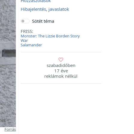
Hozzászólások
Hibajelentés, javaslatok
Sötét téma
FRISS:
Monster: The Lizzie Borden Story
War
Salamander
szabadidőben
17 éve
reklámok nélkül
Forrás