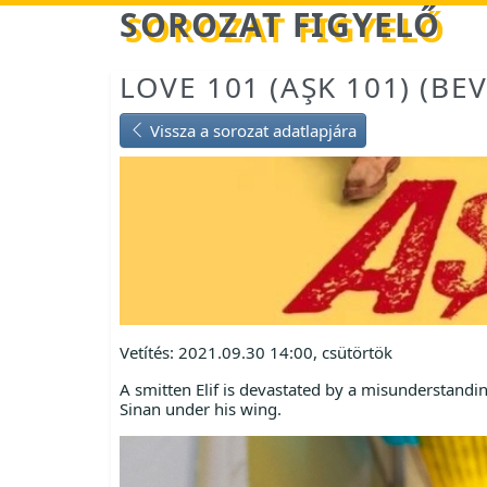
Betöltés...
SOROZAT FIGYELŐ
LOVE 101 (AŞK 101) (BE
Vissza a sorozat adatlapjára
Vetítés: 2021.09.30 14:00, csütörtök
A smitten Elif is devastated by a misunderstand
Sinan under his wing.