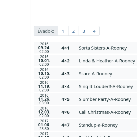
Évadok:
1
2
3
4
2016
4×1
Sorta Sisters-A-Rooney
09.24.
02:00
2016
4×2
Linda & Heather-A-Rooney
10.01.
02:00
2016
4×3
Scare-A-Rooney
10.15.
02:00
2016
4×4
Sing It Louder!!-A-Rooney
11.19.
02:00
2016
4×5
Slumber Party-A-Rooney
11.26.
03:00
2016
4×6
Cali Christmas-A-Rooney
12.03.
02:00
2017
4×7
Standup-a-Rooney
01.06.
23:30
2017