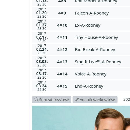
4×8
Roll Model-A-Rooney
01.13.
23:30
2017
4×9
Falcon-A-Rooney
01.20.
23:30
2017
4×10
Ex-A-Rooney
01.27.
23:30
2017
4×11
Tiny House-A-Rooney
02.17.
23:30
2017
4×12
Big Break-A-Rooney
02.24.
23:30
2017
4×13
Sing It Live!!!-A-Rooney
03.03.
23:30
2017
4×14
Voice-A-Rooney
03.17.
22:30
2017
4×15
End-A-Rooney
03.24.
22:30
202
Sorozat frissítése
Adatok szerkesztése