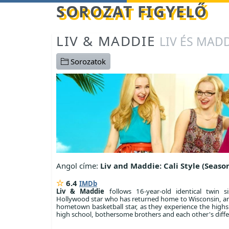
Betöltés...
SOROZAT FIGYELŐ
LIV & MADDIE
LIV ÉS MAD
Sorozatok
Angol címe:
Liv and Maddie: Cali Style (Season
6.4
IMDb
Liv & Maddie
follows 16-year-old identical twin si
Hollywood star who has returned home to Wisconsin, a
hometown basketball star, as they experience the highs
high school, bothersome brothers and each other's diffe