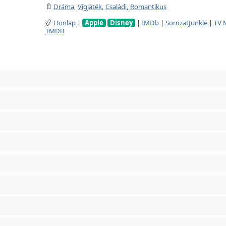
Dráma
,
Vígjáték
,
Családi
,
Romantikus
Honlap
|
Apple
Disney
|
IMDb
|
SorozatJunkie
|
TV 
TMDB