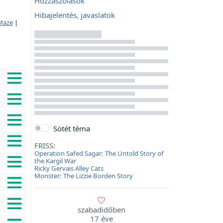
Hozzászólások
Hibajelentés, javaslatok
Maze
|
Sötét téma
FRISS:
Operation Safed Sagar: The Untold Story of
the Kargil War
Ricky Gervais Alley Cats
Monster: The Lizzie Borden Story
szabadidőben
17 éve