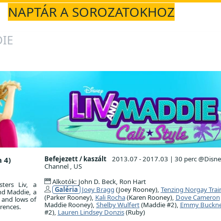
NAPTÁR A SOROZATOKHOZ
DIE
Befejezett / kaszált
2013.07 - 2017.03
|
30 perc @Disne
 4)
Channel , US
Alkotók: John D. Beck, Ron Hart
sters Liv, a
Galéria
Joey Bragg
(Joey Rooney),
Tenzing Norgay Trai
nd Maddie, a
(Parker Rooney),
Kali Rocha
(Karen Rooney),
Dove Cameron
 and lows of
Maddie Rooney),
Shelby Wulfert
(Maddie #2),
Emmy Buckne
rences.
#2),
Lauren Lindsey Donzis
(Ruby)