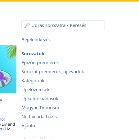
Bejelentkezés
Sorozatok
Epizód premierek
Sorozat premierek, új évadok
Kategóriák
Új előzetesek
Új különkiadások
y
Magyar TV műsor
Netflix adatbázis
nor
(Liv and
Ajánló
r
(Liv