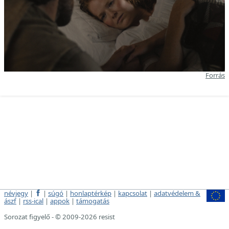
Forrás
névjegy
|
|
súgó
|
honlaptérkép
|
kapcsolat
|
adatvédelem &
ászf
|
rss-ical
|
appok
|
támogatás
Sorozat figyelő - © 2009-2026 resist