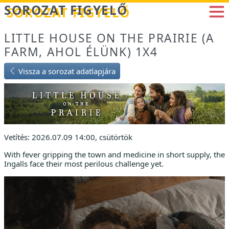
Betöltés...
SOROZAT FIGYELŐ
LITTLE HOUSE ON THE PRAIRIE (A
FARM, AHOL ÉLÜNK) 1X4
Vissza a sorozat adatlapjára
Vetítés: 2026.07.09 14:00, csütörtök
With fever gripping the town and medicine in short supply, the
Ingalls face their most perilous challenge yet.