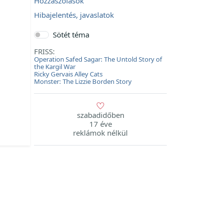
Hozzászólások
Hibajelentés, javaslatok
Sötét téma
FRISS:
Operation Safed Sagar: The Untold Story of
the Kargil War
Ricky Gervais Alley Cats
Monster: The Lizzie Borden Story
szabadidőben
17 éve
reklámok nélkül