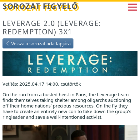
Betöltés...
SOROZAT FIGYELŐ
LEVERAGE 2.0 (LEVERAGE:
REDEMPTION) 3X1
Vissza a sorozat adatlapjára
Vetítés: 2025.04.17 14:00, csütörtök
On the run from a busted heist in Paris, the Leverage team
finds themselves taking shelter among oligarchs auctioning
off their home nations' precious resources. On the fly they
have to create an entirely new con to take down the group's
ringleader and save a well-intentioned activist.