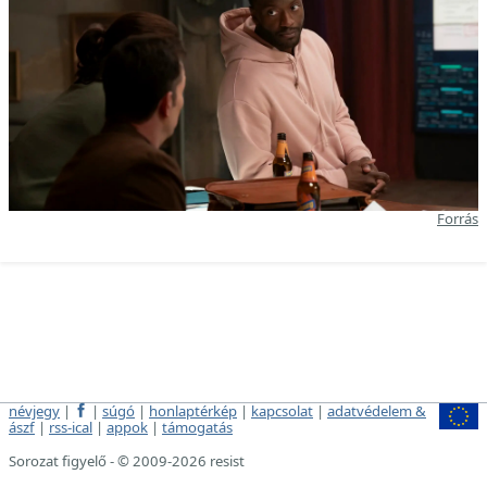
Forrás
névjegy
|
|
súgó
|
honlaptérkép
|
kapcsolat
|
adatvédelem &
ászf
|
rss-ical
|
appok
|
támogatás
Sorozat figyelő - © 2009-2026 resist