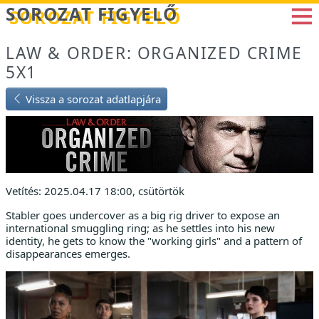
Betöltés...
SOROZAT FIGYELŐ
LAW & ORDER: ORGANIZED CRIME
5X1
Vissza a sorozat adatlapjára
Vetítés: 2025.04.17 18:00, csütörtök
Stabler goes undercover as a big rig driver to expose an
international smuggling ring; as he settles into his new
identity, he gets to know the "working girls" and a pattern of
disappearances emerges.