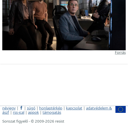
Forrás
névjegy
|
|
súgó
|
honlaptérkép
|
kapcsolat
|
adatvédelem &
ászf
|
rss-ical
|
appok
|
támogatás
Sorozat figyelő - © 2009-2026 resist