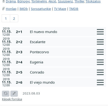
Dráma
,
Bűnügyi
,
Történelmi
,
Akció
,
Szuszpenz
,
Thriller
,
Titokzatos
Honlap
|
IMDb
|
SorozatJunkie
|
TV Maze
|
TMDB
1
2
2019
2×1
El nuevo mundo
11.15.
12:00
2019
2×2
Escalante
11.15.
12:00
2019
2×3
Pontecorvo
11.15.
12:00
2019
2×4
Eugenia
11.15.
12:00
2019
2×5
Conrado
11.15.
12:00
2019
2×6
El viejo mundo
11.15.
12:00
2023.08.03
Képek forrása