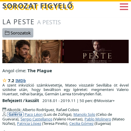
Betöltés...
SOROZAT FIGYELŐ
LA PESTE
A PESTIS
Sorozatok
Angol címe:
The Plague
7.2
IMDb
A szent inkvizíció számkivetettje, Mateo visszatér Sevillába öt évvel
szökése után, hogy beváltson egy ígéretet: megmenteni Valerio
Huertast, néhai barátja, Germán Larrea törvénytelen fiát.
Befejezett / kaszált
2018.01 - 2019.11
|
50 perc @Movistar+
Alkotók: Alberto Rodríguez, Rafael Cobos
Galéria
Paco Léon
(Luis de Zúñiga),
Manolo Solo
(Celso de
Guevara),
Sergio Castellanos
(Valerio Huertas),
Pablo Molinero
(Mateo
Núñez),
Patricia López
(Teresa Pinelo),
Cecilia Gómez
(Eugenia)