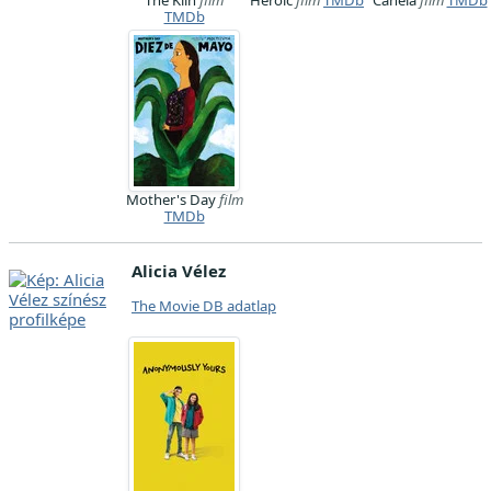
The Kiln
film
Heroic
film
TMDb
Canela
film
TMDb
TMDb
Mother's Day
film
TMDb
Alicia Vélez
The Movie DB adatlap