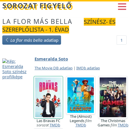
Betöltés...
SOROZAT FIGYELŐ
LA FLOR MÁS BELLA
SZÍNÉSZ- ÉS
SZEREPLŐLISTA - 1. ÉVAD
La flor más bella
adatlap
1
Esmeralda Soto
The Movie DB adatlap
|
IMDb adatlap
The (Almost)
Las Bravas FC
Legends
film
The Christmas
sorozat
TMDb
TMDb
Games
film
TMDb