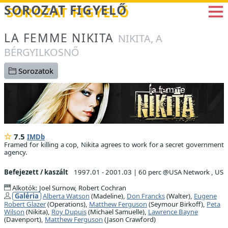
Betöltés...
SOROZAT FIGYELŐ
LA FEMME NIKITA
NIKITA, A
BÉRGYILKOSNŐ
Sorozatok
7.5
IMDb
Framed for killing a cop, Nikita agrees to work for a secret government
agency.
Befejezett / kaszált
1997.01 - 2001.03
|
60 perc @USA Network , US
Alkotók: Joel Surnow, Robert Cochran
Galéria
Alberta Watson
(Madeline),
Don Francks
(Walter),
Eugene
Robert Glazer
(Operations),
Matthew Ferguson
(Seymour Birkoff),
Peta
Wilson
(Nikita),
Roy Dupuis
(Michael Samuelle),
Lawrence Bayne
(Davenport),
Matthew Ferguson
(Jason Crawford)