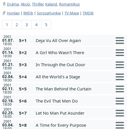
Dráma
,
Akció
,
Thriller
,
Kaland
,
Romantikus
Honlap
|
IMDb
|
SorozatJunkie
|
TV Maze
|
TMDB
1
2
3
4
5
2001
5×1
Deja Vu All Over Again
01.07.
18:00
2001
5×2
A Girl Who Wasn't There
01.14.
18:00
2001
5×3
In Through the Out Door
01.21.
18:00
2001
5×4
All the World's a Stage
02.04.
18:00
2001
5×5
The Man Behind the Curtain
02.11.
18:00
2001
5×6
The Evil That Men Do
02.18.
18:00
2001
5×7
Let No Man Put Asunder
02.25.
18:00
2001
5×8
A Time for Every Purpose
03.04.
18:00