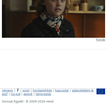
Forrás
névjegy
|
|
súgó
|
honlaptérkép
|
kapcsolat
|
adatvédelem &
ászf
|
rss-ical
|
appok
|
támogatás
Sorozat figyelő - © 2009-2026 resist