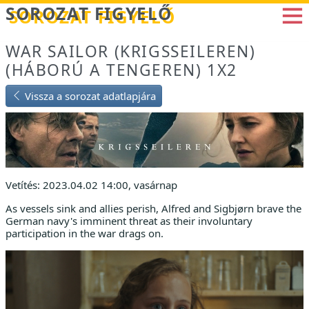
Betöltés...
SOROZAT FIGYELŐ
WAR SAILOR (KRIGSSEILEREN)
(HÁBORÚ A TENGEREN) 1X2
Vissza a sorozat adatlapjára
Vetítés: 2023.04.02 14:00, vasárnap
As vessels sink and allies perish, Alfred and Sigbjørn brave the
German navy's imminent threat as their involuntary
participation in the war drags on.