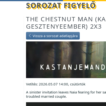
Betöltés...
SOROZAT FIGYELŐ
THE CHESTNUT MAN (KA
GESZTENYEEMBER) 2X3
Vissza a sorozat adatlapjára
Vetítés: 2026.05.07 14:00, csütörtök
A sinister invitation leaves Naia fearing for her 
troubled married couple.