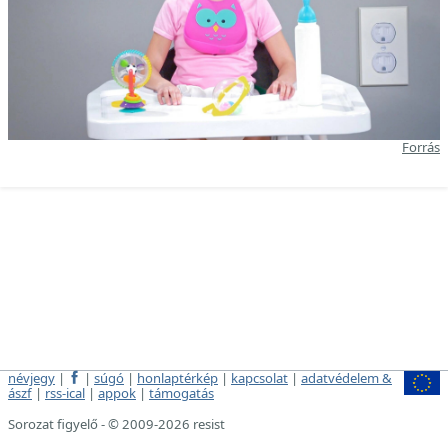
Forrás
névjegy
|
|
súgó
|
honlaptérkép
|
kapcsolat
|
adatvédelem &
ászf
|
rss-ical
|
appok
|
támogatás
Sorozat figyelő - © 2009-2026 resist