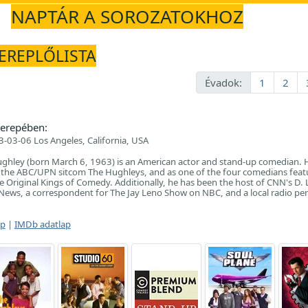
NAPTÁR A SOROZATOKHOZ
ZEREPLŐLISTA
Évadok:
1
2
erepében:
-03-06 Los Angeles, California, USA
Hughley (born March 6, 1963) is an American actor and stand-up comedian. H
f the ABC/UPN sitcom The Hughleys, and as one of the four comedians feat
e Original Kings of Comedy. Additionally, he has been the host of CNN's D. 
ews, a correspondent for The Jay Leno Show on NBC, and a local radio per
ap
|
IMDb adatlap