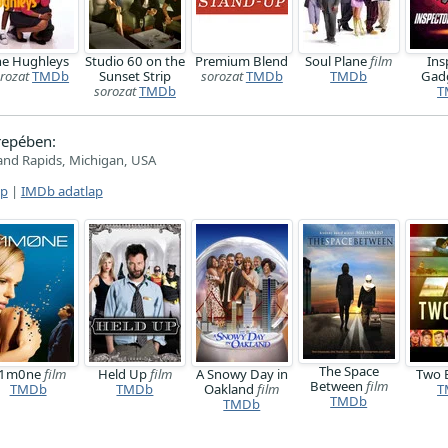
he Hughleys
Studio 60 on the
Premium Blend
Soul Plane
film
Ins
rozat
TMDb
Sunset Strip
sorozat
TMDb
TMDb
Gad
sorozat
TMDb
T
repében:
and Rapids, Michigan, USA
ap
|
IMDb adatlap
The Space
1m0ne
film
Held Up
film
A Snowy Day in
Two 
Between
film
TMDb
TMDb
Oakland
film
T
TMDb
TMDb