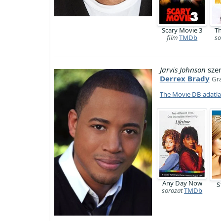
Scary Movie 3
T
film
TMDb
so
Jarvis Johnson
sze
Derrex Brady
Gr
The Movie DB adatl
Any Day Now
S
sorozat
TMDb