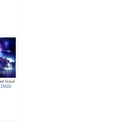
ast Scout
TMDb