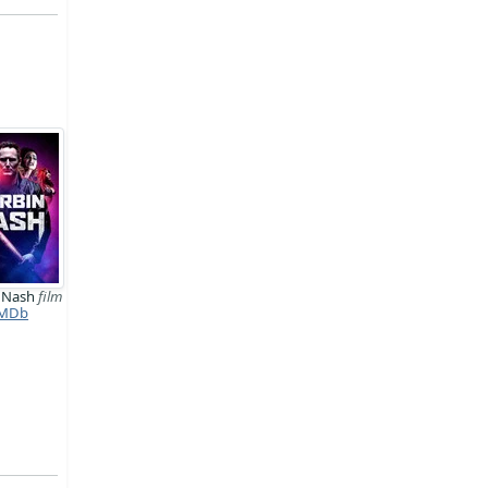
n Nash
film
MDb