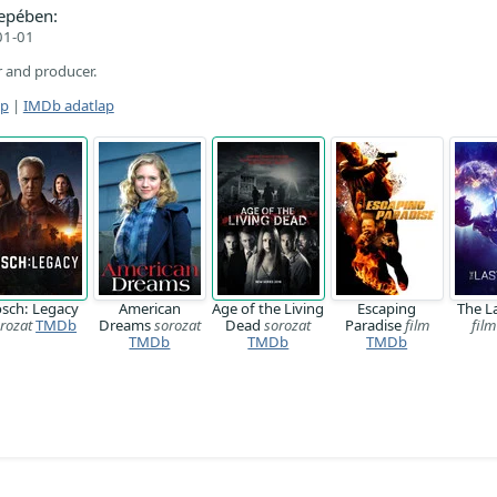
epében:
01-01
r and producer.
ap
|
IMDb adatlap
sch: Legacy
American
Age of the Living
Escaping
The L
rozat
TMDb
Dreams
sorozat
Dead
sorozat
Paradise
film
film
TMDb
TMDb
TMDb