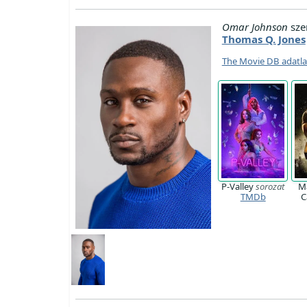
Omar Johnson
sze
Thomas Q. Jones
The Movie DB adatl
P-Valley
sorozat
Ma
TMDb
C