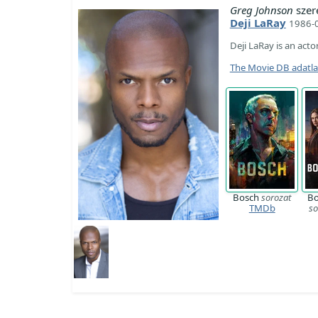
Greg Johnson
szer
Deji LaRay
1986-
Deji LaRay is an acto
The Movie DB adatl
Bosch
sorozat
Bo
TMDb
so