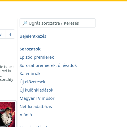
3
4
Bejelentkezés
Sorozatok
Epizód premierek
Sorozat premierek, új évadok
e is best
ured in
Kategóriák
L.
sonality
Új előzetesek
Új különkiadások
Magyar TV műsor
Netflix adatbázis
Ajánló