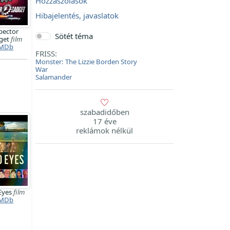
Hozzászólások
Hibajelentés, javaslatok
pector
Sötét téma
get
film
MDb
FRISS:
Monster: The Lizzie Borden Story
War
Salamander
szabadidőben
17 éve
reklámok nélkül
Eyes
film
MDb