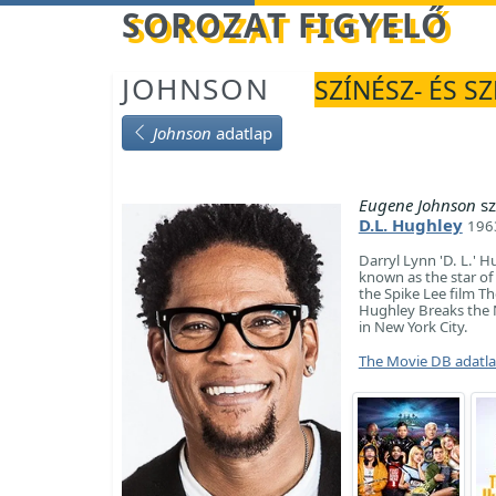
Betöltés...
SOROZAT FIGYELŐ
JOHNSON
SZÍNÉSZ- ÉS S
Johnson
adatlap
Eugene Johnson
sz
D.L. Hughley
1963
Darryl Lynn 'D. L.' 
known as the star o
the Spike Lee film Th
Hughley Breaks the N
in New York City.
The Movie DB adatl