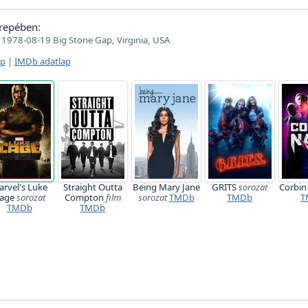
repében:
1978-08-19 Big Stone Gap, Virginia, USA
ap
|
IMDb adatlap
rvel's Luke
Straight Outta
Being Mary Jane
GRITS
sorozat
Corbi
age
sorozat
Compton
film
sorozat
TMDb
TMDb
T
TMDb
TMDb